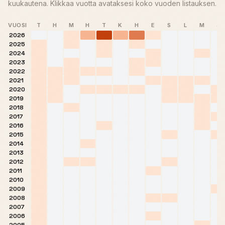
kuukautena. Klikkaa vuotta avataksesi koko vuoden listauksen.
VUOSI
T
H
M
H
T
K
H
E
S
L
M
J
2026
2025
2024
2023
2022
2021
2020
2019
2018
2017
2016
2015
2014
2013
2012
2011
2010
2009
2008
2007
2006