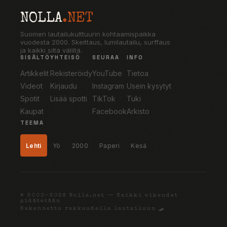
NOLLA
.NET
Suomen lautailukulttuurin kohtaamispaikka
vuodesta 2000. Skeittaus, lumilautailu, surffaus
ja kaikki siltä väliltä.
SISÄLTÖ
YHTEISÖ
SEURAA
INFO
Artikkelit
Rekisteröidy
YouTube
Tietoa
Videot
Kirjaudu
Instagram
Usein kysytyt
Spotit
Lisää spotti
TikTok
Tuki
Kaupat
Facebook
Arkisto
TEEMA
Lehti
Yö
2000
Paperi
Kesä
© 2000–2026 Nolla.net — Kaikki oikeudet
pidätetään
Rakennettu rakkaudella lautailuun 🛹