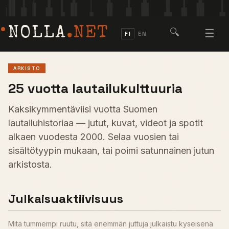
NOLLA
.NET
🔍
☰
FI
EN
ARKISTO
25 vuotta lautailukulttuuria
Kaksikymmentäviisi vuotta Suomen
lautailuhistoriaa — jutut, kuvat, videot ja spotit
alkaen vuodesta 2000. Selaa vuosien tai
sisältötyypin mukaan, tai poimi satunnainen jutun
arkistosta.
Julkaisuaktiivisuus
Mitä tummempi ruutu, sitä enemmän juttuja julkaistu kyseisenä