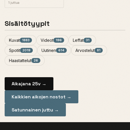
1 juttua
Sisältötyypit
Kuvat
Videot
Leffat
1883
196
31
Spotit
Uutinen
Arvostelut
2019
614
81
Haastattelut
26
Aikajana 25v →
Kaikkien aikojen nostot →
Satunnainen juttu →