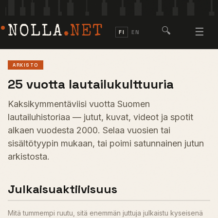
NOLLA
.NET
🔍
☰
FI
EN
ARKISTO
25 vuotta lautailukulttuuria
Kaksikymmentäviisi vuotta Suomen
lautailuhistoriaa — jutut, kuvat, videot ja spotit
alkaen vuodesta 2000. Selaa vuosien tai
sisältötyypin mukaan, tai poimi satunnainen jutun
arkistosta.
Julkaisuaktiivisuus
Mitä tummempi ruutu, sitä enemmän juttuja julkaistu kyseisenä