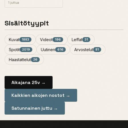
1 juttua
Sisältötyypit
Kuvat
Videot
Leffat
1883
196
31
Spotit
Uutinen
Arvostelut
2019
616
81
Haastattelut
26
Aikajana 25v →
Kaikkien aikojen nostot →
Satunnainen juttu →