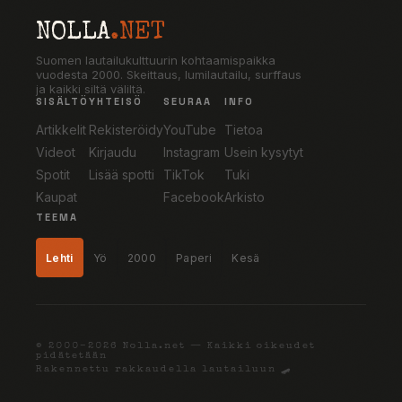
NOLLA
.NET
Suomen lautailukulttuurin kohtaamispaikka
vuodesta 2000. Skeittaus, lumilautailu, surffaus
ja kaikki siltä väliltä.
SISÄLTÖ
YHTEISÖ
SEURAA
INFO
Artikkelit
Rekisteröidy
YouTube
Tietoa
Videot
Kirjaudu
Instagram
Usein kysytyt
Spotit
Lisää spotti
TikTok
Tuki
Kaupat
Facebook
Arkisto
TEEMA
Lehti
Yö
2000
Paperi
Kesä
© 2000–2026 Nolla.net — Kaikki oikeudet
pidätetään
Rakennettu rakkaudella lautailuun 🛹