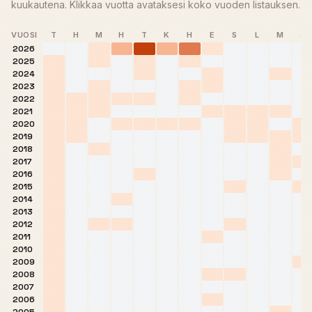
kuukautena. Klikkaa vuotta avataksesi koko vuoden listauksen.
VUOSI
T
H
M
H
T
K
H
E
S
L
M
J
2026
2025
2024
2023
2022
2021
2020
2019
2018
2017
2016
2015
2014
2013
2012
2011
2010
2009
2008
2007
2006