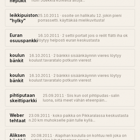
nepukit
noin 5dekkiä korkeita aitoja...
leikkipuiston
25.10.2011 · osoite on hallikatu 12. jokin pieni
"hylky"
porrassetti. käyttäkää mielikuvitusta!
Euran
16.10.2011 · 2 settii portait jois o reilit flätti iha ok
osuuspankki
löytyy helposti euran keskustasta
koulun
16.10.2011 · 2 bänkkii sisäänkäynnin vieres löytyy
bänkit
koulust tavaratalo potkurin vierest
koulun
16.10.2011 · 2 bänkkii sisäänkäynnin vieres löytyy
bänkit
koulust tavaratalo potkurin vierest
pihtiputaan
25.09.2011 · Siis kun oot pihtipudas-salin
skeittiparkki
luona, siitä meet vähän eteenpäin...
Weber
23.09.2011 · koko paikka on Pikkaralassa keskustasta
tehtaat
n.20 km muhokselle päin tulle kyllä...
Aliksen
20.08.2011 · Alapihan koululla on kohtuu reili joka on