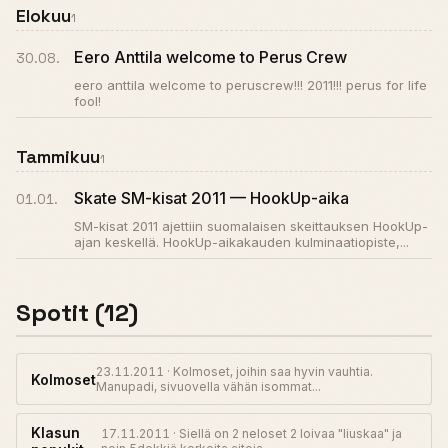
Elokuu
1
Eero Anttila welcome to Perus Crew
30.08.
eero anttila welcome to peruscrew!!! 2011!!! perus for life
fool!
Tammikuu
1
Skate SM-kisat 2011 — HookUp-aika
01.01.
SM-kisat 2011 ajettiin suomalaisen skeittauksen HookUp-
ajan keskellä. HookUp-aikakauden kulminaatiopiste,...
Spotit (12)
23.11.2011 · Kolmoset, joihin saa hyvin vauhtia.
Kolmoset
Manupadi, sivuovella vähän isommat...
Klasun
17.11.2011 · Siellä on 2 neloset 2 loivaa "liuskaa" ja