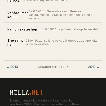
hänkkä
jyrkkä alas lyhyt tasainen osuus...
17.07.2011 · Se sijaitsee osoitteessa
Vähärauman
vähäraumantie 91.Siellä on kolmoset ja pieniä
koulu
kurbeja.
kanjon skateshop
05.07.2011 · sijaitsee gallengallelankatu5
The ramp
03.04.2011 · sellane boxi,reilii,dropppei,ramppi,ditsi
halli
ja vvähä kaikkee
← 2010
2012 →
TAKAISIN ARKISTOON
NOLLA
.NET
Suomen lautailukulttuurin kohtaamispaikka
vuodesta 2000. Skeittaus, lumilautailu, surffaus