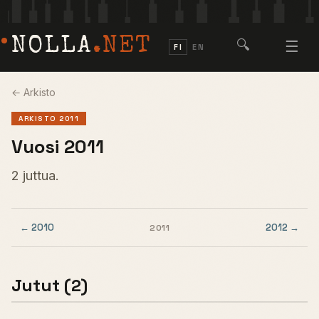
NOLLA
.NET
🔍
☰
FI
EN
← Arkisto
ARKISTO 2011
Vuosi 2011
2 juttua.
← 2010
2012 →
2011
Jutut (2)