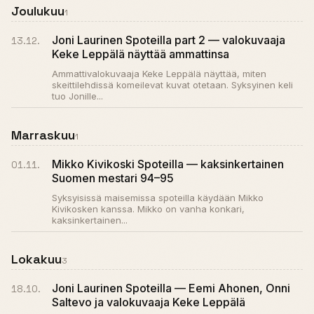
Joulukuu
1
Joni Laurinen Spoteilla part 2 — valokuvaaja
13.12.
Keke Leppälä näyttää ammattinsa
Ammattivalokuvaaja Keke Leppälä näyttää, miten
skeittilehdissä komeilevat kuvat otetaan. Syksyinen keli
tuo Jonille...
Marraskuu
1
Mikko Kivikoski Spoteilla — kaksinkertainen
01.11.
Suomen mestari 94–95
Syksyisissä maisemissa spoteilla käydään Mikko
Kivikosken kanssa. Mikko on vanha konkari,
kaksinkertainen...
Lokakuu
3
Joni Laurinen Spoteilla — Eemi Ahonen, Onni
18.10.
Saltevo ja valokuvaaja Keke Leppälä