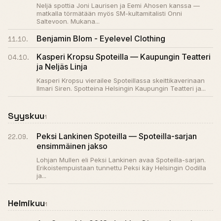
Neljä spottia Joni Laurisen ja Eemi Ahosen kanssa —
matkalla törmätään myös SM-kultamitalisti Onni
Saltevoon. Mukana...
Benjamin Blom - Eyelevel Clothing
11.10.
Kasperi Kropsu Spoteilla — Kaupungin Teatteri
04.10.
ja Neljäs Linja
Kasperi Kropsu vierailee Spoteillassa skeittikaverinaan
Ilmari Siren. Spotteina Helsingin Kaupungin Teatteri ja...
Syyskuu
1
Peksi Lankinen Spoteilla — Spoteilla-sarjan
22.09.
ensimmäinen jakso
Lohjan Mullen eli Peksi Lankinen avaa Spoteilla-sarjan.
Erikoistempuistaan tunnettu Peksi käy Helsingin Oodilla
ja...
Helmikuu
1