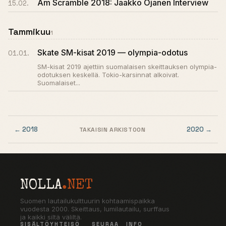
Am Scramble 2018: Jaakko Ojanen Interview
15.02.
Tammikuu
1
Skate SM-kisat 2019 — olympia-odotus
01.01.
SM-kisat 2019 ajettiin suomalaisen skeittauksen olympia-
odotuksen keskellä. Tokio-karsinnat alkoivat.
Suomalaiset...
← 2018
2020 →
TAKAISIN ARKISTOON
NOLLA
.NET
Suomen lautailukulttuurin kohtaamispaikka
vuodesta 2000. Skeittaus, lumilautailu, surffaus
ja kaikki siltä väliltä.
SISÄLTÖ
YHTEISÖ
SEURAA
INFO