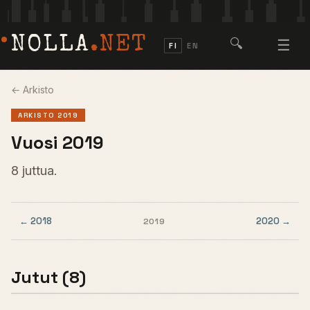
NOLLA
.NET
🔍
☰
FI
EN
← Arkisto
ARKISTO 2019
Vuosi 2019
8 juttua.
← 2018
2020 →
2019
Jutut (8)