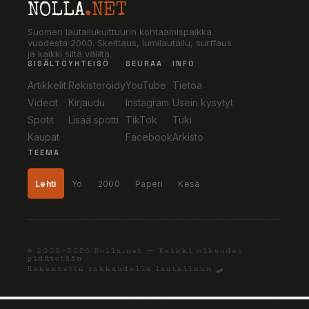
NOLLA
.NET
Suomen lautailukulttuurin kohtaamispaikka
vuodesta 2000. Skeittaus, lumilautailu, surffaus
ja kaikki siltä väliltä.
SISÄLTÖ
YHTEISÖ
SEURAA
INFO
Artikkelit
Rekisteröidy
YouTube
Tietoa
Videot
Kirjaudu
Instagram
Usein kysytyt
Spotit
Lisää spotti
TikTok
Tuki
Kaupat
Facebook
Arkisto
TEEMA
Lehti
Yö
2000
Paperi
Kesä
© 2000–2026 Nolla.net — Kaikki oikeudet
pidätetään
Rakennettu rakkaudella lautailuun 🛹