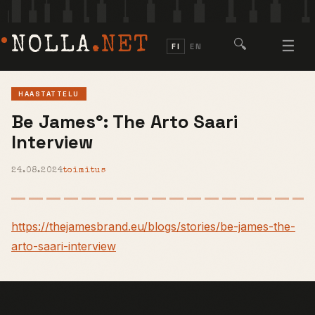
NOLLA
.NET
🔍
☰
FI
EN
HAASTATTELU
Be James°: The Arto Saari
Interview
24.08.2024
toimitus
https://thejamesbrand.eu/blogs/stories/be-james-the-
arto-saari-interview