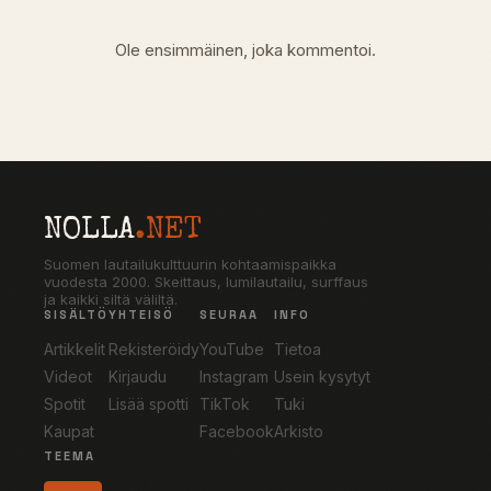
Ole ensimmäinen, joka kommentoi.
NOLLA
.NET
Suomen lautailukulttuurin kohtaamispaikka
vuodesta 2000. Skeittaus, lumilautailu, surffaus
ja kaikki siltä väliltä.
SISÄLTÖ
YHTEISÖ
SEURAA
INFO
Artikkelit
Rekisteröidy
YouTube
Tietoa
Videot
Kirjaudu
Instagram
Usein kysytyt
Spotit
Lisää spotti
TikTok
Tuki
Kaupat
Facebook
Arkisto
TEEMA