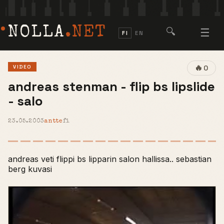
NOLLA
.NET
🔍
☰
FI
EN
🔥
VIDEO
0
andreas stenman - flip bs lipslide
- salo
23.05.2003
antte
fi
andreas veti flippi bs lipparin salon hallissa.. sebastian
berg kuvasi