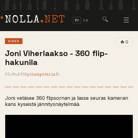
NOLLA
.NET
🔍
☰
FI
EN
🔥
VIDEO
0
Joni Viherlaakso - 360 flip-
hakunila
30.05.2003
pihakynttila
fi
Joni vetäsee 360 flipsornan ja lasse seuras kameran
kans kyseistä jännitysnäytelmää.