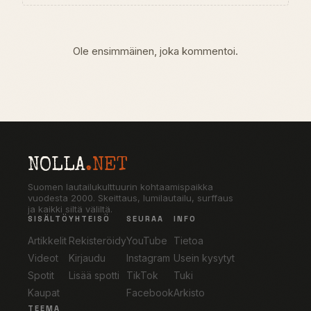
Ole ensimmäinen, joka kommentoi.
NOLLA
.NET
Suomen lautailukulttuurin kohtaamispaikka
vuodesta 2000. Skeittaus, lumilautailu, surffaus
ja kaikki siltä väliltä.
SISÄLTÖ
YHTEISÖ
SEURAA
INFO
Artikkelit
Rekisteröidy
YouTube
Tietoa
Videot
Kirjaudu
Instagram
Usein kysytyt
Spotit
Lisää spotti
TikTok
Tuki
Kaupat
Facebook
Arkisto
TEEMA