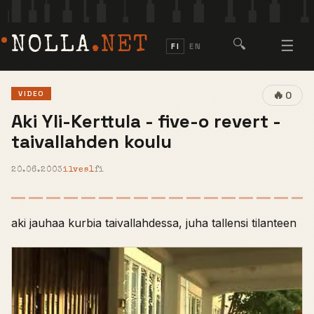
NOLLA
.NET
🔍
☰
FI
EN
🔥
VIDEO
0
Aki Yli-Kerttula - five-o revert -
taivallahden koulu
20.06.2003
ilves1
fi
aki jauhaa kurbia taivallahdessa, juha tallensi tilanteen