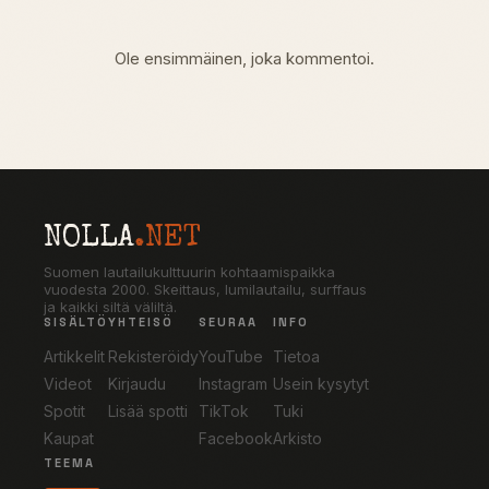
Ole ensimmäinen, joka kommentoi.
NOLLA
.NET
Suomen lautailukulttuurin kohtaamispaikka
vuodesta 2000. Skeittaus, lumilautailu, surffaus
ja kaikki siltä väliltä.
SISÄLTÖ
YHTEISÖ
SEURAA
INFO
Artikkelit
Rekisteröidy
YouTube
Tietoa
Videot
Kirjaudu
Instagram
Usein kysytyt
Spotit
Lisää spotti
TikTok
Tuki
Kaupat
Facebook
Arkisto
TEEMA