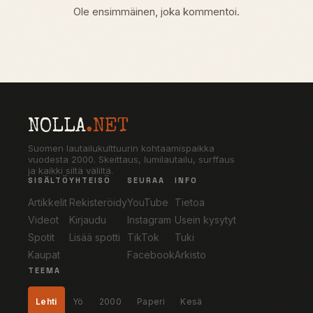
Ole ensimmäinen, joka kommentoi.
NOLLA
.NET
Suomen lautailukulttuurin kohtaamispaikka
vuodesta 2000. Skeittaus, lumilautailu, surffaus
ja kaikki siltä väliltä.
SISÄLTÖ
YHTEISÖ
SEURAA
INFO
Artikkelit
Rekisteröidy
YouTube
Tietoa
Videot
Kirjaudu
Instagram
Usein kysytyt
Spotit
Lisää spotti
TikTok
Tuki
Kaupat
Facebook
Arkisto
TEEMA
Lehti
Yö
2000
Paperi
Kesä