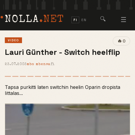
NOLLA
.NET
🔍
☰
FI
EN
🔥
VIDEO
0
Lauri Günther - Switch heelflip
23.07.2003
mbo mbensa
fi
Tapsa purkitti laten switchin heelin Oparin dropista
Iittalas...