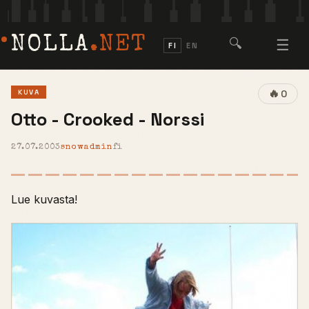
NOLLA
.NET
🔍
☰
FI
EN
🔥
KUVA
0
Otto - Crooked - Norssi
27.07.2003
snowadmin
fi
Lue kuvasta!