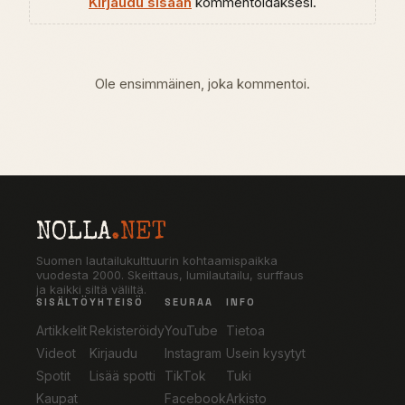
Kirjaudu sisään
kommentoidaksesi.
Ole ensimmäinen, joka kommentoi.
NOLLA
.NET
Suomen lautailukulttuurin kohtaamispaikka
vuodesta 2000. Skeittaus, lumilautailu, surffaus
ja kaikki siltä väliltä.
SISÄLTÖ
YHTEISÖ
SEURAA
INFO
Artikkelit
Rekisteröidy
YouTube
Tietoa
Videot
Kirjaudu
Instagram
Usein kysytyt
Spotit
Lisää spotti
TikTok
Tuki
Kaupat
Facebook
Arkisto