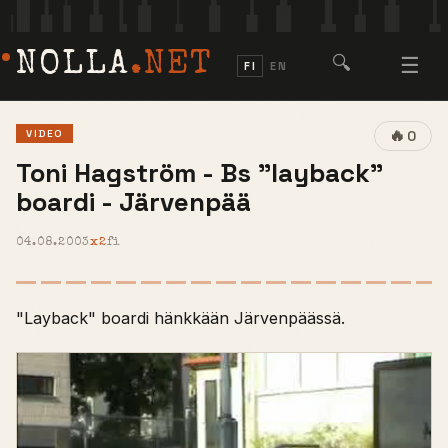
NOLLA
.NET
🔍
☰
FI
EN
🔥
VIDEO
0
Toni Hagström - Bs "layback"
boardi - Järvenpää
04.08.2003
x2
fi
"Layback" boardi hänkkään Järvenpäässä.