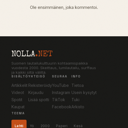
Ole ensimmäinen, joka kommentoi.
NOLLA
.NET
Suomen lautailukulttuurin kohtaamispaikka
vuodesta 2000. Skeittaus, lumilautailu, surffaus
ja kaikki siltä väliltä.
SISÄLTÖ
YHTEISÖ
SEURAA
INFO
Artikkelit
Rekisteröidy
YouTube
Tietoa
Videot
Kirjaudu
Instagram
Usein kysytyt
Spotit
Lisää spotti
TikTok
Tuki
Kaupat
Facebook
Arkisto
TEEMA
Lehti
Yö
2000
Paperi
Kesä