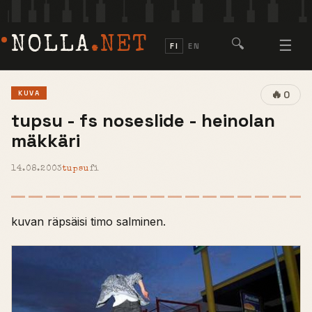
NOLLA
.NET
🔍
☰
FI
EN
🔥
KUVA
0
tupsu - fs noseslide - heinolan
mäkkäri
14.08.2003
tupsu
fi
kuvan räpsäisi timo salminen.