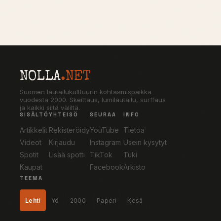
NOLLA
.NET
Suomen lautailukulttuurin kohtaamispaikka
vuodesta 2000. Skeittaus, lumilautailu, surffaus
ja kaikki siltä väliltä.
SISÄLTÖ
YHTEISÖ
SEURAA
INFO
Artikkelit
Rekisteröidy
YouTube
Tietoa
Videot
Kirjaudu
Instagram
Usein kysytyt
Spotit
Lisää spotti
TikTok
Tuki
Kaupat
Facebook
Arkisto
TEEMA
Lehti
Yö
2000
Paperi
Kesä