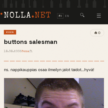
NOLLA
.NET
🔍
☰
FI
EN
🔥
KUVA
0
buttons salesman
18.08.2003
Pena
fi
ns. nappikauppias osaa ilmeilyn jalot taidot...hyvä!