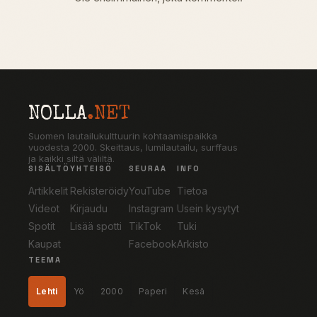
NOLLA
.NET
Suomen lautailukulttuurin kohtaamispaikka
vuodesta 2000. Skeittaus, lumilautailu, surffaus
ja kaikki siltä väliltä.
SISÄLTÖ
YHTEISÖ
SEURAA
INFO
Artikkelit
Rekisteröidy
YouTube
Tietoa
Videot
Kirjaudu
Instagram
Usein kysytyt
Spotit
Lisää spotti
TikTok
Tuki
Kaupat
Facebook
Arkisto
TEEMA
Lehti
Yö
2000
Paperi
Kesä