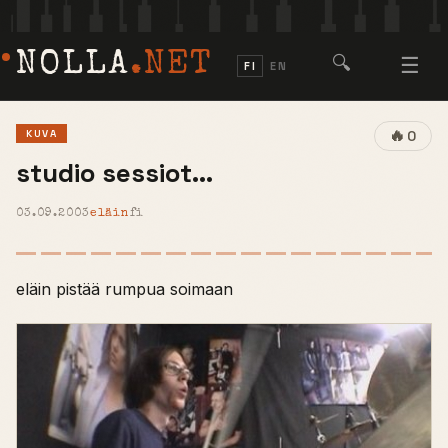
NOLLA
.NET
🔍
☰
FI
EN
🔥
KUVA
0
studio sessiot...
03.09.2003
eläin
fi
eläin pistää rumpua soimaan