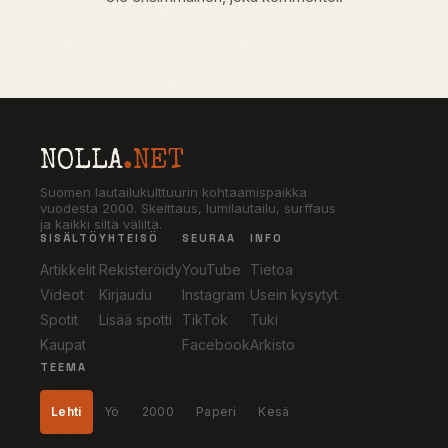
NOLLA
.NET
Suomen lautailukulttuurin kohtaamispaikka
vuodesta 2000. Skeittaus, lumilautailu, surffaus
ja kaikki siltä väliltä.
SISÄLTÖ
YHTEISÖ
SEURAA
INFO
Artikkelit
Rekisteröidy
YouTube
Tietoa
Videot
Kirjaudu
Instagram
Usein kysytyt
Spotit
Lisää spotti
TikTok
Tuki
Kaupat
Facebook
Arkisto
TEEMA
Lehti
Yö
2000
Paperi
Kesä