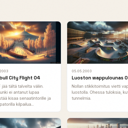
.2003
05.05.2003
ull City Flight 04
Luoston wappulounas 
jää tältä talvelta väliin.
Nollan stikkitoimitus vietti va
unki ei antanut lupaa
luostolla. Ohessa tuloksia, ku
stää kisaa senaatintorille ja
tunnelmia.
atorilla kilpailua...