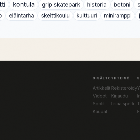
tti
kontula
grip skatepark
historia
betoni
s
o
eläintarha
skeittikoulu
kulttuuri
miniramppi
SISÄLTÖ
YHTEISÖ
Artikkelit
Rekisteröidy
Y
Videot
Kirjaudu
I
Spotit
Lisää spotti
T
Kaupat
F