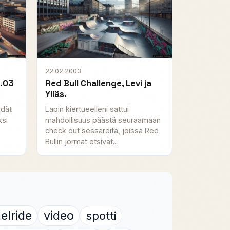
22.02.2003
3.03
Red Bull Challenge, Levi ja
Ylläs.
ydät
Lapin kiertueelleni sattui
ksi
mahdollisuus päästä seuraamaan
check out sessareita, joissa Red
Bullin jormat etsivät...
elride
video
spotti