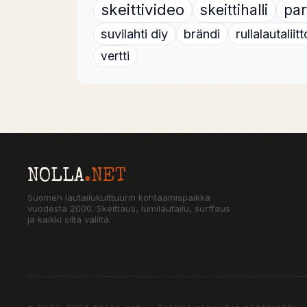
skeittivideo
skeittihalli
par
suvilahti diy
brändi
rullalautaliitt
vertti
NOLLA
.NET
Suomen lautailukulttuurin kohtaamispaikka
vuodesta 2000. Skeittaus, lumilautailu, surffaus
ja kaikki siltä väliltä.