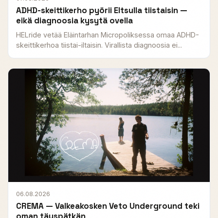
ADHD-skeittikerho pyörii Eltsulla tiistaisin —
eikä diagnoosia kysytä ovella
HELride vetää Eläintarhan Micropoliksessa omaa ADHD-
skeittikerhoa tiistai-iltaisin. Virallista diagnoosia ei...
06.08.2026
CREMA — Valkeakosken Veto Underground teki
oman täyspätkän