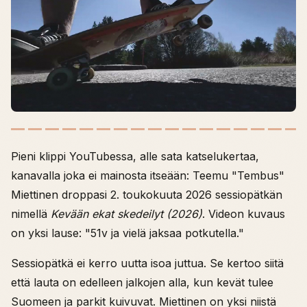
Pieni klippi YouTubessa, alle sata katselukertaa,
kanavalla joka ei mainosta itseään: Teemu "Tembus"
Miettinen droppasi 2. toukokuuta 2026 sessiopätkän
nimellä
Kevään ekat skedeilyt (2026)
. Videon kuvaus
on yksi lause: "51v ja vielä jaksaa potkutella."
Sessiopätkä ei kerro uutta isoa juttua. Se kertoo siitä
että lauta on edelleen jalkojen alla, kun kevät tulee
Suomeen ja parkit kuivuvat. Miettinen on yksi niistä