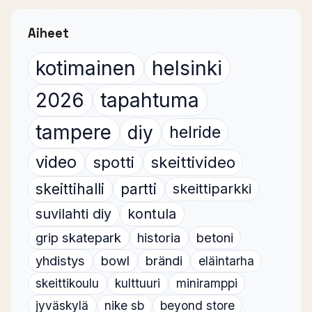
Aiheet
kotimainen
helsinki
2026
tapahtuma
tampere
diy
helride
video
spotti
skeittivideo
skeittihalli
partti
skeittiparkki
suvilahti diy
kontula
grip skatepark
historia
betoni
yhdistys
bowl
brändi
eläintarha
skeittikoulu
kulttuuri
miniramppi
jyväskylä
nike sb
beyond store