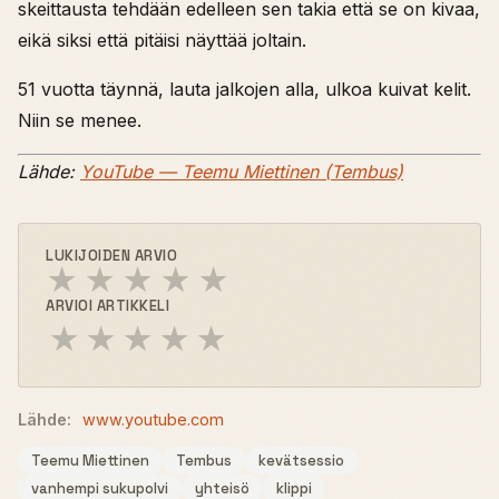
skeittausta tehdään edelleen sen takia että se on kivaa,
eikä siksi että pitäisi näyttää joltain.
51 vuotta täynnä, lauta jalkojen alla, ulkoa kuivat kelit.
Niin se menee.
Lähde:
YouTube — Teemu Miettinen (Tembus)
LUKIJOIDEN ARVIO
★
★
★
★
★
ARVIOI ARTIKKELI
★
★
★
★
★
Lähde:
www.youtube.com
Teemu Miettinen
Tembus
kevätsessio
vanhempi sukupolvi
yhteisö
klippi