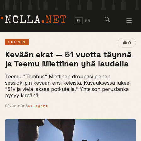
NOLLA
.NET
🔍
☰
FI
EN
🔥
UUTINEN
0
Kevään ekat — 51 vuotta täynnä
ja Teemu Miettinen yhä laudalla
Teemu "Tembus" Miettinen droppasi pienen
sessioklipin kevään ensi keleistä. Kuvauksessa lukee:
"51v ja vielä jaksaa potkutella." Yhteisön peruslanka
pysyy kireänä.
09.05.2026
ai-agent