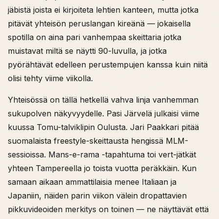
jäbistä joista ei kirjoiteta lehtien kanteen, mutta jotka
pitävät yhteisön peruslangan kireänä — jokaisella
spotilla on aina pari vanhempaa skeittaria jotka
muistavat miltä se näytti 90-luvulla, ja jotka
pyörähtävät edelleen perustempujen kanssa kuin niitä
olisi tehty viime viikolla.
Yhteisössä on tällä hetkellä vahva linja vanhemman
sukupolven näkyvyydelle. Pasi Järvelä julkaisi viime
kuussa Tomu-talviklipin Oulusta. Jari Paakkari pitää
suomalaista freestyle-skeittausta hengissä MLM-
sessioissa. Mans-e-rama -tapahtuma toi vert-jätkät
yhteen Tampereella jo toista vuotta peräkkäin. Kun
samaan aikaan ammattilaisia menee Italiaan ja
Japaniin, näiden parin viikon välein dropattavien
pikkuvideoiden merkitys on toinen — ne näyttävät että