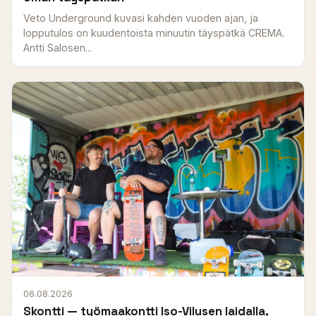
Veto Underground kuvasi kahden vuoden ajan, ja
lopputulos on kuudentoista minuutin täyspätkä CREMA.
Antti Salosen...
06.08.2026
Skontti — työmaakontti Iso-Vilusen laidalla,