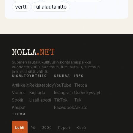
vertti
rullalautaliitto
NOLLA
.NET
Suomen lautailukulttuurin kohtaamispaikka
vuodesta 2000. Skeittaus, lumilautailu, surffaus
ja kaikki siltä väliltä.
SISÄLTÖ
YHTEISÖ
SEURAA
INFO
Artikkelit
Rekisteröidy
YouTube
Tietoa
Videot
Kirjaudu
Instagram
Usein kysytyt
Spotit
Lisää spotti
TikTok
Tuki
Kaupat
Facebook
Arkisto
TEEMA
Lehti
Yö
2000
Paperi
Kesä