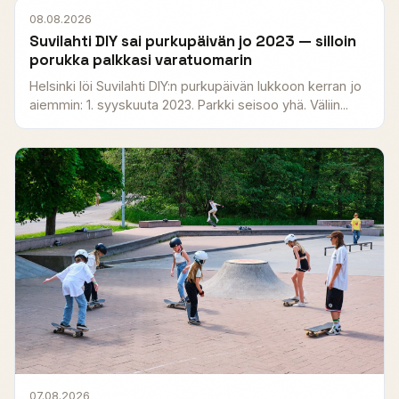
08.08.2026
Suvilahti DIY sai purkupäivän jo 2023 — silloin
porukka palkkasi varatuomarin
Helsinki löi Suvilahti DIY:n purkupäivän lukkoon kerran jo
aiemmin: 1. syyskuuta 2023. Parkki seisoo yhä. Väliin...
07.08.2026