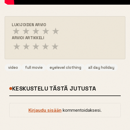
LUKIJOIDEN ARVIO
★
★
★
★
★
ARVIOI ARTIKKELI
★
★
★
★
★
video
full movie
eyelevel clothing
all day holiday
KESKUSTELU TÄSTÄ JUTUSTA
Kirjaudu sisään
kommentoidaksesi.