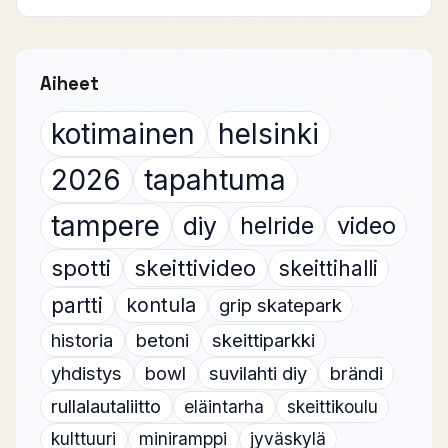
Aiheet
kotimainen
helsinki
2026
tapahtuma
tampere
diy
helride
video
spotti
skeittivideo
skeittihalli
partti
kontula
grip skatepark
historia
betoni
skeittiparkki
yhdistys
bowl
suvilahti diy
brändi
rullalautaliitto
eläintarha
skeittikoulu
kulttuuri
miniramppi
jyväskylä