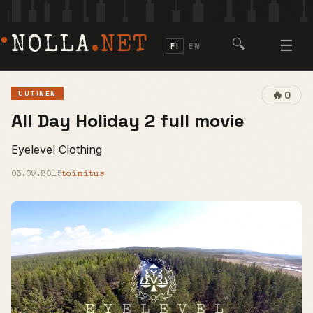
NOLLA
.NET
🔍
☰
FI
EN
🔥
UUTINEN
0
All Day Holiday 2 full movie
Eyelevel Clothing
03.09.2015
toimitus