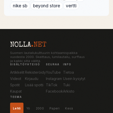
nike sb
beyond store
vertti
NOLLA
.NET
Suomen lautailukulttuurin kohtaamispaikka
vuodesta 2000. Skeittaus, lumilautailu, surffaus
ja kaikki siltä väliltä.
SISÄLTÖ
YHTEISÖ
SEURAA
INFO
Artikkelit
Rekisteröidy
YouTube
Tietoa
Videot
Kirjaudu
Instagram
Usein kysytyt
Spotit
Lisää spotti
TikTok
Tuki
Kaupat
Facebook
Arkisto
TEEMA
Lehti
Yö
2000
Paperi
Kesä