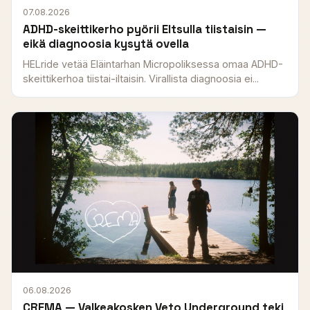
07.08.2026
ADHD-skeittikerho pyörii Eltsulla tiistaisin —
eikä diagnoosia kysytä ovella
HELride vetää Eläintarhan Micropoliksessa omaa ADHD-
skeittikerhoa tiistai-iltaisin. Virallista diagnoosia ei...
06.08.2026
CREMA — Valkeakosken Veto Underground teki