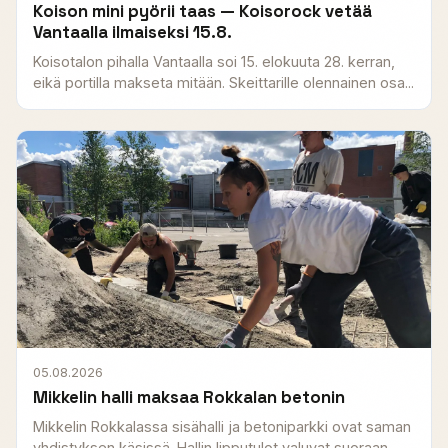
Koison mini pyörii taas — Koisorock vetää
Vantaalla ilmaiseksi 15.8.
Koisotalon pihalla Vantaalla soi 15. elokuuta 28. kerran,
eikä portilla makseta mitään. Skeittarille olennainen osa...
05.08.2026
Mikkelin halli maksaa Rokkalan betonin
Mikkelin Rokkalassa sisähalli ja betoniparkki ovat saman
yhdistyksen käsissä. Hallin lipputulot valuvat suoraan...