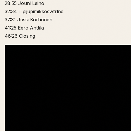
28:55 Jouni Leino
32:34 Tipijupimikkoswtrlnd
37:31 Jussi Korhonen
41:25 Eero Anttila
46:26 Closing