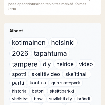
jossa epäonnistuminen tarkoittaa märkää. Kolmas
kerta...
Aiheet
kotimainen
helsinki
2026
tapahtuma
tampere
diy
helride
video
spotti
skeittivideo
skeittihalli
partti
kontula
grip skatepark
historia
betoni
skeittiparkki
yhdistys
bowl
suvilahti diy
brändi