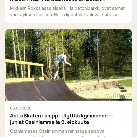
Mikkelin Rokkalassa sisähalli ja betoniparkki ovat saman
yhdistyksen käsissä. Hallin lipputulot valuvat suoraan...
05.08.2026
AaltoSkaten ramppi täyttää kymmenen —
juhlat Ossinlammella 9. elokuuta
Otaniemessä Ossinlammen rannassa seisova