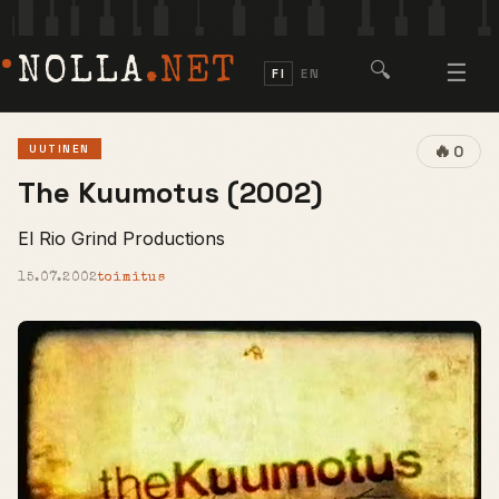
NOLLA
.NET
🔍
☰
FI
EN
🔥
UUTINEN
0
The Kuumotus (2002)
El Rio Grind Productions
15.07.2002
toimitus