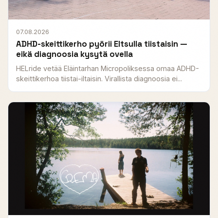
07.08.2026
ADHD-skeittikerho pyörii Eltsulla tiistaisin —
eikä diagnoosia kysytä ovella
HELride vetää Eläintarhan Micropoliksessa omaa ADHD-
skeittikerhoa tiistai-iltaisin. Virallista diagnoosia ei...