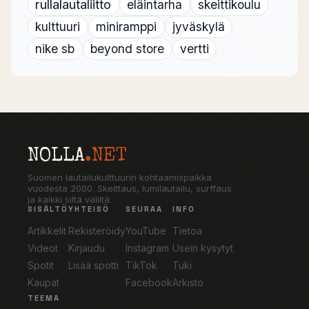
rullalautaliitto
eläintarha
skeittikoulu
kulttuuri
miniramppi
jyväskylä
nike sb
beyond store
vertti
NOLLA
.NET
Suomen lautailukulttuurin kohtaamispaikka
vuodesta 2000. Skeittaus, lumilautailu, surffaus
ja kaikki siltä väliltä.
SISÄLTÖ
YHTEISÖ
SEURAA
INFO
Artikkelit
Rekisteröidy
YouTube
Tietoa
Videot
Kirjaudu
Instagram
Usein kysytyt
Spotit
Lisää spotti
TikTok
Tuki
Kaupat
Facebook
Arkisto
TEEMA