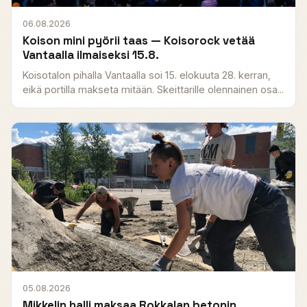
06.08.2026
Koison mini pyörii taas — Koisorock vetää
Vantaalla ilmaiseksi 15.8.
Koisotalon pihalla Vantaalla soi 15. elokuuta 28. kerran,
eikä portilla makseta mitään. Skeittarille olennainen osa...
05.08.2026
Mikkelin halli maksaa Rokkalan betonin