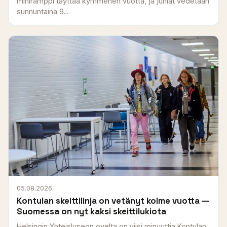
miniramppi täyttää kymmenen vuotta, ja juhlat vedetään
sunnuntaina 9....
05.08.2026
Kontulan skeittilinja on vetänyt kolme vuotta —
Suomessa on nyt kaksi skeittilukiota
Helsingin Yhteislyseon ovelta on viisi minuuttia Kontulan