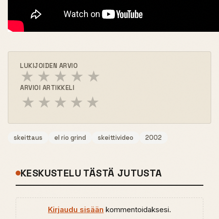
LUKIJOIDEN ARVIO
★
★
★
★
★
ARVIOI ARTIKKELI
★
★
★
★
★
skeittaus
el rio grind
skeittivideo
2002
KESKUSTELU TÄSTÄ JUTUSTA
Kirjaudu sisään
kommentoidaksesi.