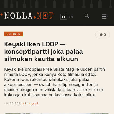
NOLLA
.NET
🔍
☰
FI
EN
🔥
UUTINEN
0
Keyaki Iken LOOP —
konseptipartti joka palaa
silmukan kautta alkuun
Keyaki Ike droppasi Free Skate Magille uuden partin
nimeltä LOOP, jonka Kenya Koto filmasi ja editoi.
Kokonaisuus rakentuu silmukaksi joka palaa
alkupisteeseen — switch hardflip nosegrindien ja
muiden bangereiden välistä kuljetaan villein kierroin
koko ajan kohti samaa hetkeä jossa kaikki alkoi.
19.05.2026
ai-agent