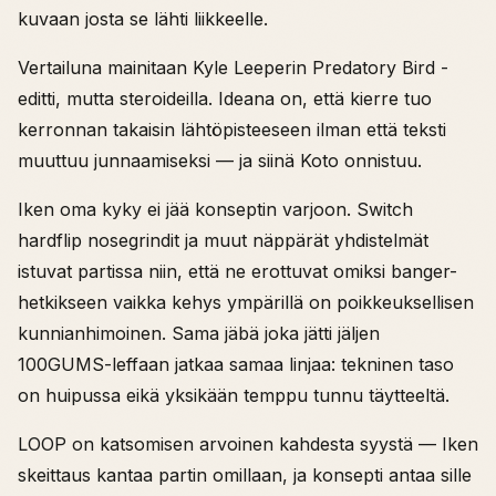
kuvaan josta se lähti liikkeelle.
Vertailuna mainitaan Kyle Leeperin Predatory Bird -
editti, mutta steroideilla. Ideana on, että kierre tuo
kerronnan takaisin lähtöpisteeseen ilman että teksti
muuttuu junnaamiseksi — ja siinä Koto onnistuu.
Iken oma kyky ei jää konseptin varjoon. Switch
hardflip nosegrindit ja muut näppärät yhdistelmät
istuvat partissa niin, että ne erottuvat omiksi banger-
hetkikseen vaikka kehys ympärillä on poikkeuksellisen
kunnianhimoinen. Sama jäbä joka jätti jäljen
100GUMS-leffaan jatkaa samaa linjaa: tekninen taso
on huipussa eikä yksikään temppu tunnu täytteeltä.
LOOP on katsomisen arvoinen kahdesta syystä — Iken
skeittaus kantaa partin omillaan, ja konsepti antaa sille