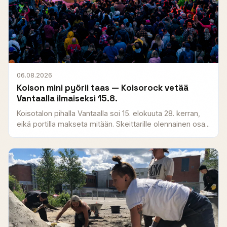
06.08.2026
Koison mini pyörii taas — Koisorock vetää
Vantaalla ilmaiseksi 15.8.
Koisotalon pihalla Vantaalla soi 15. elokuuta 28. kerran,
eikä portilla makseta mitään. Skeittarille olennainen osa...