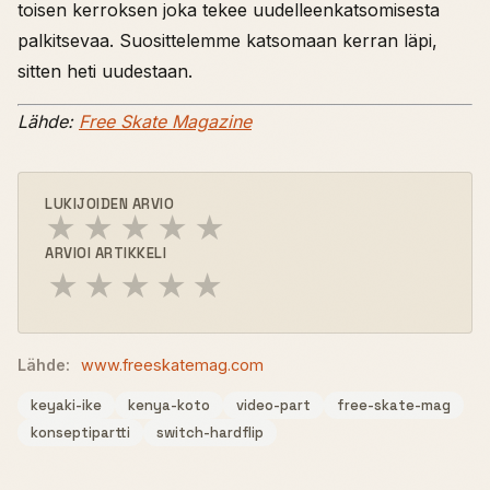
toisen kerroksen joka tekee uudelleenkatsomisesta
palkitsevaa. Suosittelemme katsomaan kerran läpi,
sitten heti uudestaan.
Lähde:
Free Skate Magazine
LUKIJOIDEN ARVIO
★
★
★
★
★
ARVIOI ARTIKKELI
★
★
★
★
★
Lähde:
www.freeskatemag.com
keyaki-ike
kenya-koto
video-part
free-skate-mag
konseptipartti
switch-hardflip