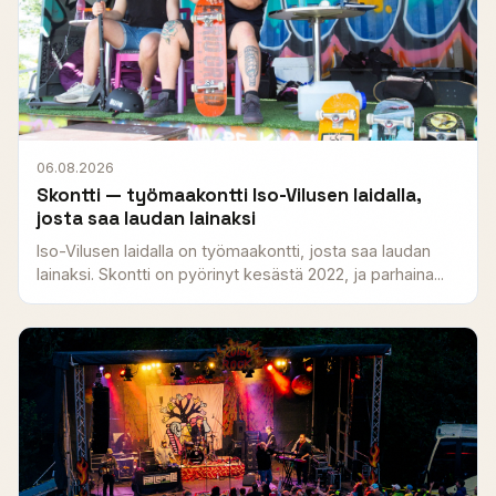
06.08.2026
Skontti — työmaakontti Iso-Vilusen laidalla,
josta saa laudan lainaksi
Iso-Vilusen laidalla on työmaakontti, josta saa laudan
lainaksi. Skontti on pyörinyt kesästä 2022, ja parhaina...