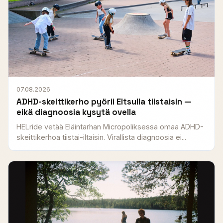
07.08.2026
ADHD-skeittikerho pyörii Eltsulla tiistaisin —
eikä diagnoosia kysytä ovella
HELride vetää Eläintarhan Micropoliksessa omaa ADHD-
skeittikerhoa tiistai-iltaisin. Virallista diagnoosia ei...