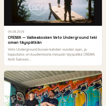
06.08.2026
CREMA — Valkeakosken Veto Underground teki
oman täyspätkän
Veto Underground kuvasi kahden vuoden ajan, ja
lopputulos on kuudentoista minuutin täyspätkä CREMA.
Antti Salosen...