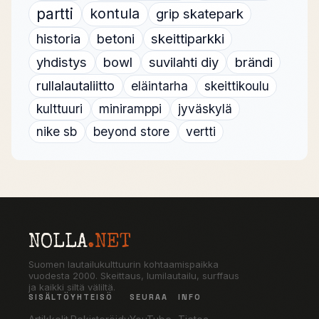
partti
kontula
grip skatepark
historia
betoni
skeittiparkki
yhdistys
bowl
suvilahti diy
brändi
rullalautaliitto
eläintarha
skeittikoulu
kulttuuri
miniramppi
jyväskylä
nike sb
beyond store
vertti
NOLLA
.NET
Suomen lautailukulttuurin kohtaamispaikka
vuodesta 2000. Skeittaus, lumilautailu, surffaus
ja kaikki siltä väliltä.
SISÄLTÖ
YHTEISÖ
SEURAA
INFO