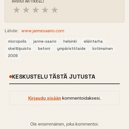
ARVIOI ARTIKKELI
★
★
★
★
★
Lähde:
www.jannesaario.com
micropolis
janne-saario
helsinki
eläintarha
skeittipuisto
betoni
ympäristötaide
kotimainen
2006
KESKUSTELU TÄSTÄ JUTUSTA
Kirjaudu sisään
kommentoidaksesi.
Ole ensimmäinen, joka kommentoi.