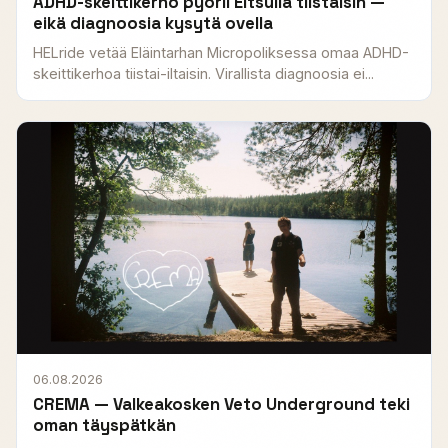
ADHD-skeittikerho pyörii Eltsulla tiistaisin —
eikä diagnoosia kysytä ovella
HELride vetää Eläintarhan Micropoliksessa omaa ADHD-
skeittikerhoa tiistai-iltaisin. Virallista diagnoosia ei...
06.08.2026
CREMA — Valkeakosken Veto Underground teki
oman täyspätkän