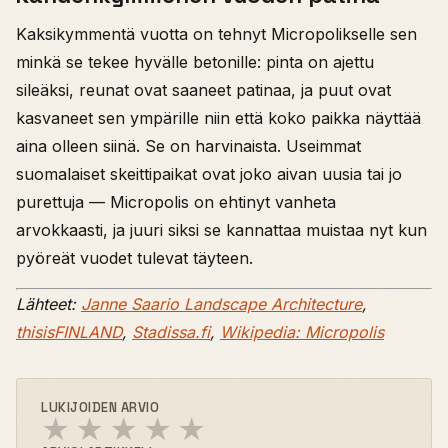
Kaksikymmentä vuotta on tehnyt Micropolikselle sen
minkä se tekee hyvälle betonille: pinta on ajettu
sileäksi, reunat ovat saaneet patinaa, ja puut ovat
kasvaneet sen ympärille niin että koko paikka näyttää
aina olleen siinä. Se on harvinaista. Useimmat
suomalaiset skeittipaikat ovat joko aivan uusia tai jo
purettuja — Micropolis on ehtinyt vanheta
arvokkaasti, ja juuri siksi se kannattaa muistaa nyt kun
pyöreät vuodet tulevat täyteen.
Lähteet:
Janne Saario Landscape Architecture
,
thisisFINLAND
,
Stadissa.fi
,
Wikipedia: Micropolis
LUKIJOIDEN ARVIO
★
★
★
★
★