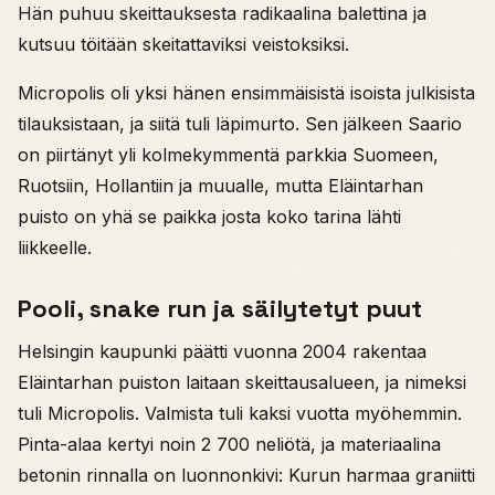
Hän puhuu skeittauksesta radikaalina balettina ja
kutsuu töitään skeitattaviksi veistoksiksi.
Micropolis oli yksi hänen ensimmäisistä isoista julkisista
tilauksistaan, ja siitä tuli läpimurto. Sen jälkeen Saario
on piirtänyt yli kolmekymmentä parkkia Suomeen,
Ruotsiin, Hollantiin ja muualle, mutta Eläintarhan
puisto on yhä se paikka josta koko tarina lähti
liikkeelle.
Pooli, snake run ja säilytetyt puut
Helsingin kaupunki päätti vuonna 2004 rakentaa
Eläintarhan puiston laitaan skeittausalueen, ja nimeksi
tuli Micropolis. Valmista tuli kaksi vuotta myöhemmin.
Pinta-alaa kertyi noin 2 700 neliötä, ja materiaalina
betonin rinnalla on luonnonkivi: Kurun harmaa graniitti