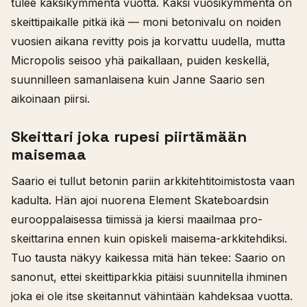
tulee kaksikymmentä vuotta. Kaksi vuosikymmentä on
skeittipaikalle pitkä ikä — moni betonivalu on noiden
vuosien aikana revitty pois ja korvattu uudella, mutta
Micropolis seisoo yhä paikallaan, puiden keskellä,
suunnilleen samanlaisena kuin Janne Saario sen
aikoinaan piirsi.
Skeittari joka rupesi piirtämään
maisemaa
Saario ei tullut betonin pariin arkkitehtitoimistosta vaan
kadulta. Hän ajoi nuorena Element Skateboardsin
eurooppalaisessa tiimissä ja kiersi maailmaa pro-
skeittarina ennen kuin opiskeli maisema-arkkitehdiksi.
Tuo tausta näkyy kaikessa mitä hän tekee: Saario on
sanonut, ettei skeittiparkkia pitäisi suunnitella ihminen
joka ei ole itse skeitannut vähintään kahdeksaa vuotta.