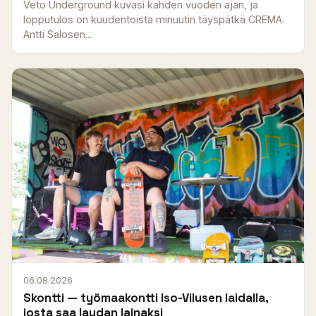
Veto Underground kuvasi kahden vuoden ajan, ja
lopputulos on kuudentoista minuutin täyspätkä CREMA.
Antti Salosen...
06.08.2026
Skontti — työmaakontti Iso-Vilusen laidalla,
josta saa laudan lainaksi