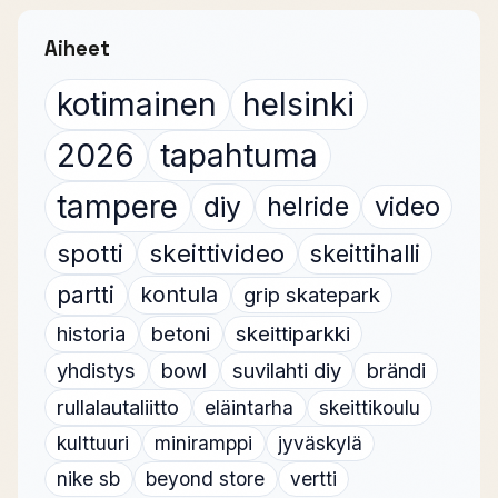
Aiheet
kotimainen
helsinki
2026
tapahtuma
tampere
diy
helride
video
spotti
skeittivideo
skeittihalli
partti
kontula
grip skatepark
historia
betoni
skeittiparkki
yhdistys
bowl
suvilahti diy
brändi
rullalautaliitto
eläintarha
skeittikoulu
kulttuuri
miniramppi
jyväskylä
nike sb
beyond store
vertti