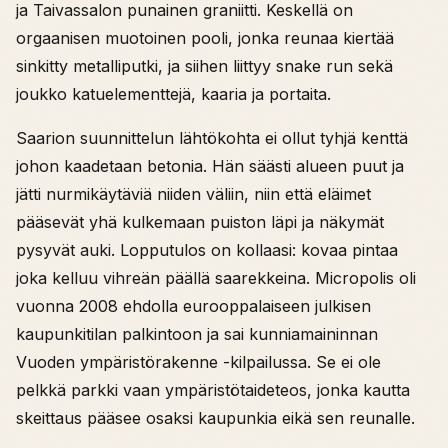
ja Taivassalon punainen graniitti. Keskellä on
orgaanisen muotoinen pooli, jonka reunaa kiertää
sinkitty metalliputki, ja siihen liittyy snake run sekä
joukko katuelementtejä, kaaria ja portaita.
Saarion suunnittelun lähtökohta ei ollut tyhjä kenttä
johon kaadetaan betonia. Hän säästi alueen puut ja
jätti nurmikäytäviä niiden väliin, niin että eläimet
pääsevät yhä kulkemaan puiston läpi ja näkymät
pysyvät auki. Lopputulos on kollaasi: kovaa pintaa
joka kelluu vihreän päällä saarekkeina. Micropolis oli
vuonna 2008 ehdolla eurooppalaiseen julkisen
kaupunkitilan palkintoon ja sai kunniamaininnan
Vuoden ympäristörakenne -kilpailussa. Se ei ole
pelkkä parkki vaan ympäristötaideteos, jonka kautta
skeittaus pääsee osaksi kaupunkia eikä sen reunalle.