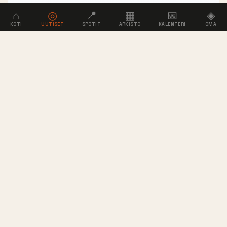
⌂
◎
📍
▦
📅
◈
KOTI
UUTISET
SPOTIT
ARKISTO
KALENTERI
OMA
NOLLA
.NET
Suomen lautailukulttuurin kohtaamispaikka
vuodesta 2000. Skeittaus, lumilautailu, surffaus
ja kaikki siltä väliltä.
SISÄLTÖ
YHTEISÖ
SEURAA
INFO
Artikkelit
Rekisteröidy
YouTube
Tietoa
Videot
Kirjaudu
Instagram
Usein kysytyt
Spotit
Lisää spotti
TikTok
Tuki
Kaupat
Facebook
Arkisto
TEEMA
Lehti
Yö
2000
Paperi
Kesä