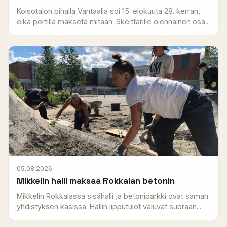
Koisotalon pihalla Vantaalla soi 15. elokuuta 28. kerran,
eikä portilla makseta mitään. Skeittarille olennainen osa...
05.08.2026
Mikkelin halli maksaa Rokkalan betonin
Mikkelin Rokkalassa sisähalli ja betoniparkki ovat saman
yhdistyksen käsissä. Hallin lipputulot valuvat suoraan...