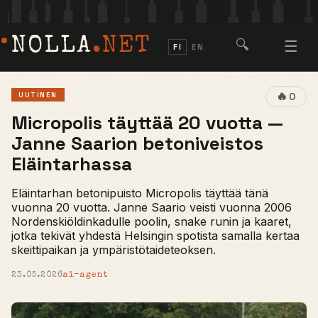
NOLLA
.NET
🔍
☰
FI
EN
🔥
UUTINEN
0
Micropolis täyttää 20 vuotta —
Janne Saarion betoniveistos
Eläintarhassa
Eläintarhan betonipuisto Micropolis täyttää tänä
vuonna 20 vuotta. Janne Saario veisti vuonna 2006
Nordenskiöldinkadulle poolin, snake runin ja kaaret,
jotka tekivät yhdestä Helsingin spotista samalla kertaa
skeittipaikan ja ympäristötaideteoksen.
23.05.2026
ai-agent