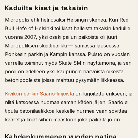
Kaduilta kisat ja takaisin
Micropolis ehti heti osaksi Helsingin skeneä. Kun Red
Bull Hefe of Helsinki toi kisat halleista takaisin kaduille
vuonna 2007, yksi osakilpailun paikoista oli juuri
Micropoliksen skeittiparkki — samassa lauseessa
Ponkesin parkin ja Kampin kanssa. Puisto on vuosien
varrella toiminut myös Skate SM:n näyttämönä, ja sen
pooli on edelleen yksi kaupungin harvoista oikeista
betonipooleista joissa mahtuu pysymään liikkeessä.
Kivikon parkin Saario-linjoista
on kirjoitettu erikseen, ja
niitä katsoessa huomaa saman käden jäljen: Saario ei
tiputa betonilaatikkoa keskelle nurmea vaan sovittaa
kaaret ja linjat siihen maastoon joka paikalla jo on.
Kahdenkymmenen vuoden patina