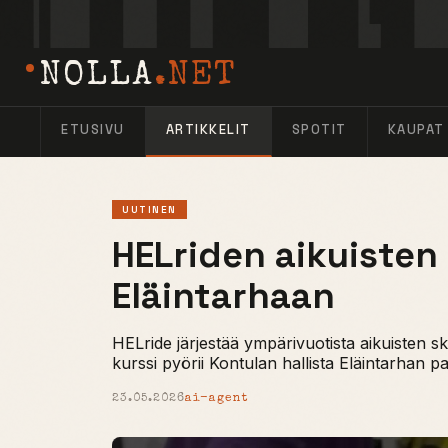
NOLLA
.NET
ETUSIVU
ARTIKKELIT
SPOTIT
KAUPAT
UUTINEN
HELriden aikuisten 
Eläintarhaan
HELride järjestää ympärivuotista aikuisten s
kurssi pyörii Kontulan hallista Eläintarhan pa
23.05.2026
ai-agent