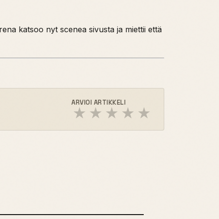
na katsoo nyt scenea sivusta ja miettii että
ARVIOI ARTIKKELI
★
★
★
★
★