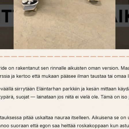
ride on rakentanut sen rinnalle aikuisten oman version. Maal
ssia ja kertoo että mukaan pääsee ilman taustaa tai omaa l
keväällä siirrytään Eläintarhan parkkiin ja kesän mittaan käyd
pärä, suojat — lainataan jos niitä ei vielä ole. Tämä on iso j
skeittauksessa pitää uskaltaa nauraa itselleen. Aikuisena se
v sanoo suoraan että egon saa heittää roskakoppaan kun astu