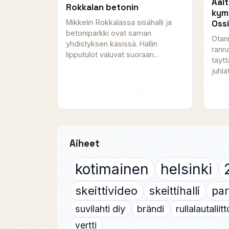
Aal
Rokkalan betonin
kym
Ossi
Mikkelin Rokkalassa sisähalli ja
betoniparkki ovat saman
Otan
yhdistyksen käsissä. Hallin
rann
lipputulot valuvat suoraan...
täyt
juhla
Aiheet
kotimainen
helsinki
skeittivideo
skeittihalli
par
suvilahti diy
brändi
rullalautaliitt
vertti