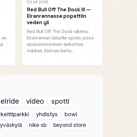
03.08.2026
Red Bull Off The Dock III —
Eiranrannassa popattiin
veden yli
Red Bull Off The Dock rakensi
Eiranrannan laiturille spotin jossa
a on
epäonnistuminen tarkoittaa
ja
märkää. Kolmas kerta...
elride
video
spotti
keittiparkki
yhdistys
bowl
jyväskylä
nike sb
beyond store