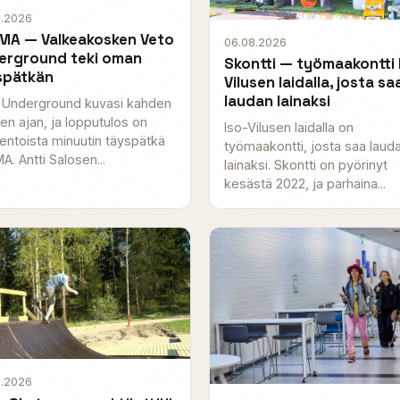
8.2026
MA — Valkeakosken Veto
06.08.2026
erground teki oman
Skontti — työmaakontti 
spätkän
Vilusen laidalla, josta sa
laudan lainaksi
 Underground kuvasi kahden
en ajan, ja lopputulos on
Iso-Vilusen laidalla on
entoista minuutin täyspätkä
työmaakontti, josta saa laud
. Antti Salosen...
lainaksi. Skontti on pyörinyt
kesästä 2022, ja parhaina...
8.2026