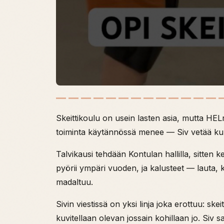
Skeittikoulu on usein lasten asia, mutta HEL
toiminta käytännössä menee — Siv vetää kur
Talvikausi tehdään Kontulan hallilla, sitten 
pyörii ympäri vuoden, ja kalusteet — lauta, ky
madaltuu.
Sivin viestissä on yksi linja joka erottuu: 
kuvitellaan olevan jossain kohillaan jo. Si