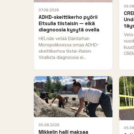
06.0
07.08.2026
CRE
ADHD-skeittikerho pyörii
Und
Eltsulla tiistaisin — eikä
täy
diagnoosia kysytä ovella
Veto
HELride vetää Eläintarhan
vuod
Micropoliksessa omaa ADHD-
kuud
skeittikerhoa tiistai-iltaisin.
CREMA
Virallista diagnoosia ei...
05.08.2026
05.0
Mikkelin halli maksaa