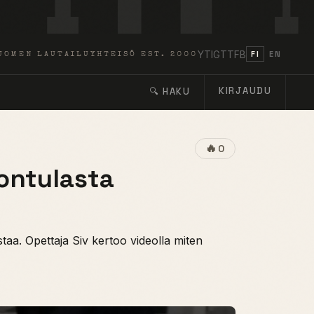
YT
IG
TT
FB
FI
EN
UOMEN LAUTAILUYHTEISÖ EST. 2000
KIRJAUDU
🔍 HAKU
🔥
0
Kontulasta
taa. Opettaja Siv kertoo videolla miten