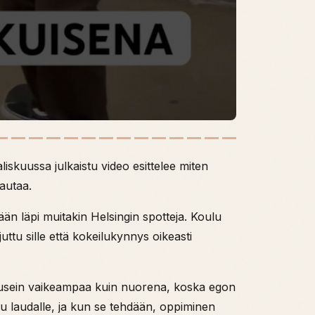
iskuussa julkaistu video esittelee miten
autaa.
ään läpi muitakin Helsingin spotteja. Koulu
uttu sille että kokeilukynnys oikeasti
 on usein vaikeampaa kuin nuorena, koska egon
u laudalle, ja kun se tehdään, oppiminen