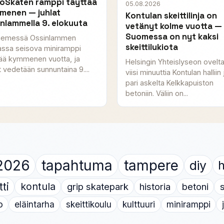
toSkaten ramppi täyttää
05.08.2026
menen — juhlat
Kontulan skeittilinja on
nlammella 9. elokuuta
vetänyt kolme vuotta —
Suomessa on nyt kaksi
iemessä Ossinlammen
skeittilukiota
assa seisova miniramppi
tää kymmenen vuotta, ja
Helsingin Yhteislyseon ovelt
t vedetään sunnuntaina 9....
viisi minuuttia Kontulan halliin 
pari askelta Kelkkapuiston
betoniin. Väliin on...
2026
tapahtuma
tampere
diy
h
tti
kontula
grip skatepark
historia
betoni
s
o
eläintarha
skeittikoulu
kulttuuri
miniramppi