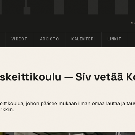
S
VIDEOT
ARKISTO
KALENTERI
LINKIT
skeittikoulu — Siv vetää 
keittikoulua, johon pääsee mukaan ilman omaa lautaa ja taus
rkkiin.