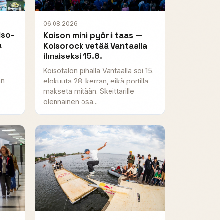
06.08.2026
Iso-
Koison mini pyörii taas —
a
Koisorock vetää Vantaalla
ilmaiseksi 15.8.
Koisotalon pihalla Vantaalla soi 15.
an
elokuuta 28. kerran, eikä portilla
makseta mitään. Skeittarille
olennainen osa...