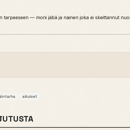
 tarpeeseen — moni jäbä ja nainen joka ei skeittannut nuore
läintarha
aikuiset
JUTUSTA