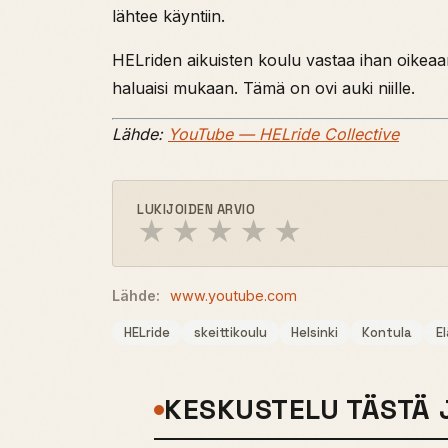
lähtee käyntiin.
HELriden aikuisten koulu vastaa ihan oikeaan
haluaisi mukaan. Tämä on ovi auki niille.
Lähde:
YouTube — HELride Collective
LUKIJOIDEN ARVIO
★
★
★
★
★
Lähde:
www.youtube.com
HELride
skeittikoulu
Helsinki
Kontula
E
KESKUSTELU TÄSTÄ 