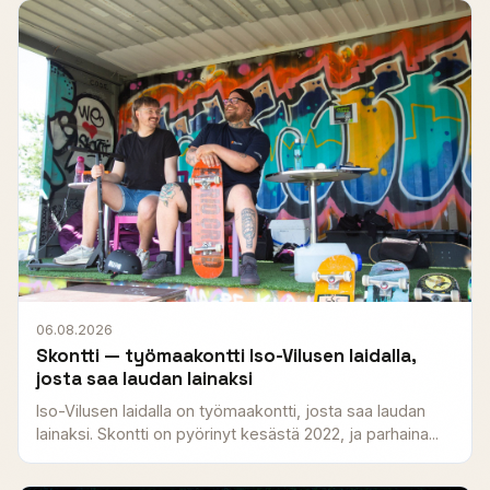
06.08.2026
Skontti — työmaakontti Iso-Vilusen laidalla,
josta saa laudan lainaksi
Iso-Vilusen laidalla on työmaakontti, josta saa laudan
lainaksi. Skontti on pyörinyt kesästä 2022, ja parhaina...