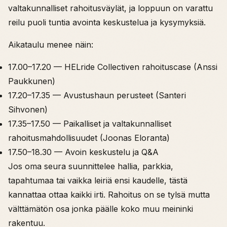
valtakunnalliset rahoitusväylät, ja loppuun on varattu
reilu puoli tuntia avointa keskustelua ja kysymyksiä.
Aikataulu menee näin:
17.00–17.20 — HELride Collectiven rahoituscase (Anssi
Paukkunen)
17.20–17.35 — Avustushaun perusteet (Santeri
Sihvonen)
17.35–17.50 — Paikalliset ja valtakunnalliset
rahoitusmahdollisuudet (Joonas Eloranta)
17.50–18.30 — Avoin keskustelu ja Q&A
Jos oma seura suunnittelee hallia, parkkia,
tapahtumaa tai vaikka leiriä ensi kaudelle, tästä
kannattaa ottaa kaikki irti. Rahoitus on se tylsä mutta
välttämätön osa jonka päälle koko muu meininki
rakentuu.