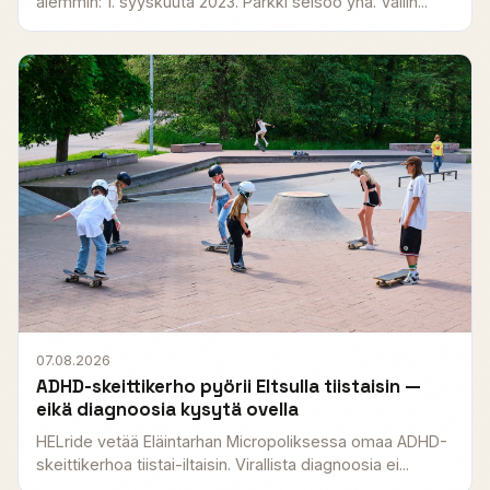
aiemmin: 1. syyskuuta 2023. Parkki seisoo yhä. Väliin...
07.08.2026
ADHD-skeittikerho pyörii Eltsulla tiistaisin —
eikä diagnoosia kysytä ovella
HELride vetää Eläintarhan Micropoliksessa omaa ADHD-
skeittikerhoa tiistai-iltaisin. Virallista diagnoosia ei...