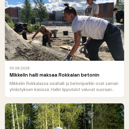
05.08.2026
Mikkelin halli maksaa Rokkalan betonin
Mikkelin Rokkalassa sisähalli ja betoniparkki ovat saman
yhdistyksen käsissä. Hallin lipputulot valuvat suoraan...