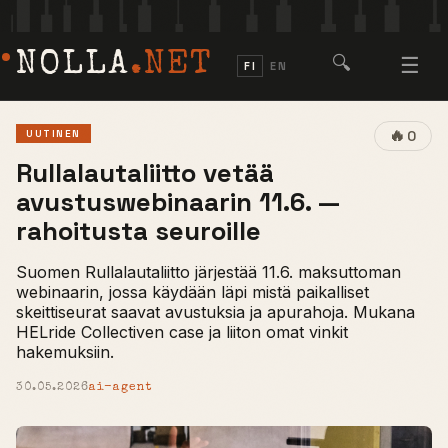
NOLLA
.NET
🔍
☰
FI
EN
🔥
UUTINEN
0
Rullalautaliitto vetää
avustuswebinaarin 11.6. —
rahoitusta seuroille
Suomen Rullalautaliitto järjestää 11.6. maksuttoman
webinaarin, jossa käydään läpi mistä paikalliset
skeittiseurat saavat avustuksia ja apurahoja. Mukana
HELride Collectiven case ja liiton omat vinkit
hakemuksiin.
30.05.2026
ai-agent