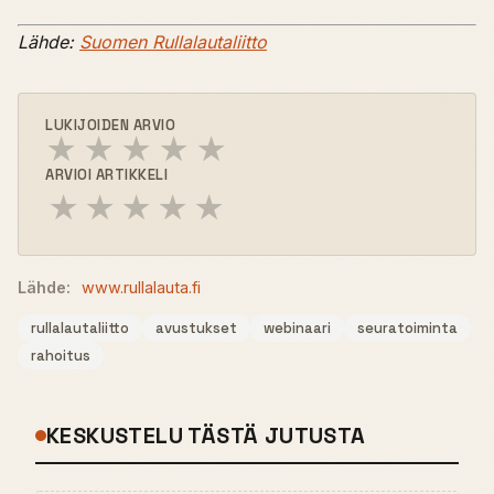
Lähde:
Suomen Rullalautaliitto
LUKIJOIDEN ARVIO
★
★
★
★
★
ARVIOI ARTIKKELI
★
★
★
★
★
Lähde:
www.rullalauta.fi
rullalautaliitto
avustukset
webinaari
seuratoiminta
rahoitus
KESKUSTELU TÄSTÄ JUTUSTA