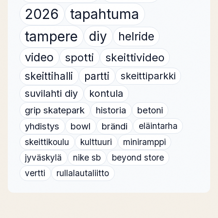
2026
tapahtuma
tampere
diy
helride
video
spotti
skeittivideo
skeittihalli
partti
skeittiparkki
suvilahti diy
kontula
grip skatepark
historia
betoni
yhdistys
bowl
brändi
eläintarha
skeittikoulu
kulttuuri
miniramppi
jyväskylä
nike sb
beyond store
vertti
rullalautaliitto