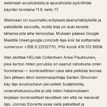
webinaari avustuksista ja apurahoista pyörähtää
käyntiin torstaina 11.6. kello 17.
Webinaari on suunnattu erityisesti jäsenyhdistyksille ja
paikallisille seuroille, mutta linja on auki kenelle
tahansa jota aihe kiinnostaa. Mukaan pääsee Google
Meetillä (meet.google.com/odt-teja-koi) tai soittamalla
numeroon +358 9 23132770, PIN-koodi 418 512 666#.
Illan aloittaa HELride Collectiven Anssi Paukkunen,
joka kertoo miten porukka on saanut rahoitusta omiin
hommiinsa — konkreettinen case eikä pelkkää teoriaa.
Sen jälkeen liiton toiminnanjohtaja Santeri Sihvonen
käy läpi avustushaun perusteet: budjetointia,
omarahoitusosuutta ja sitä miten hakemukseen
kirjataan konkreettiset tavoitteet niin että ne menevät
läpi. Joonas Eloranta avaa vielä paikalliset ja