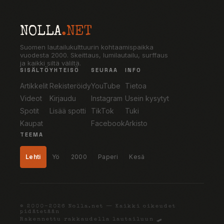
NOLLA
.NET
Suomen lautailukulttuurin kohtaamispaikka
vuodesta 2000. Skeittaus, lumilautailu, surffaus
ja kaikki siltä väliltä.
SISÄLTÖ
YHTEISÖ
SEURAA
INFO
Artikkelit
Rekisteröidy
YouTube
Tietoa
Videot
Kirjaudu
Instagram
Usein kysytyt
Spotit
Lisää spotti
TikTok
Tuki
Kaupat
Facebook
Arkisto
TEEMA
Lehti
Yö
2000
Paperi
Kesä
© 2000–2026 Nolla.net — Kaikki oikeudet
pidätetään
Rakennettu rakkaudella lautailuun 🛹