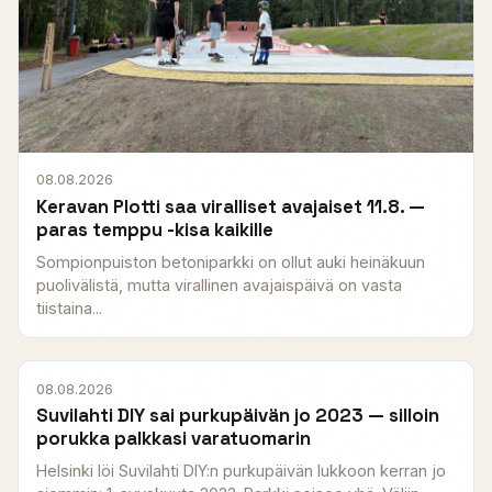
08.08.2026
Keravan Plotti saa viralliset avajaiset 11.8. —
paras temppu -kisa kaikille
Sompionpuiston betoniparkki on ollut auki heinäkuun
puolivälistä, mutta virallinen avajaispäivä on vasta
tiistaina...
08.08.2026
Suvilahti DIY sai purkupäivän jo 2023 — silloin
porukka palkkasi varatuomarin
Helsinki löi Suvilahti DIY:n purkupäivän lukkoon kerran jo