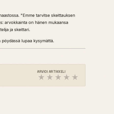
limaastossa. "Emme tarvitse skeittauksen
uus: arvokkainta on hänen mukaansa
ija ja skeittari.
in pöydässä lupaa kysymättä.
ARVIOI ARTIKKELI
★
★
★
★
★