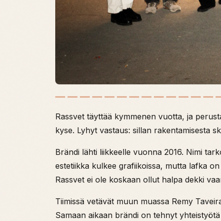
Rassvet täyttää kymmenen vuotta, ja perust
kyse. Lyhyt vastaus: sillan rakentamisesta ske
Brändi lähti liikkeelle vuonna 2016. Nimi t
estetiikka kulkee grafiikoissa, mutta lafka o
Rassvet ei ole koskaan ollut halpa dekki vaa
Tiimissä vetävät muun muassa Remy Taveira, A
Samaan aikaan brändi on tehnyt yhteistyötä 