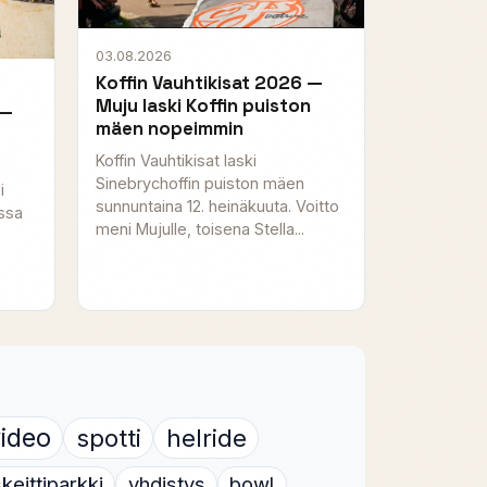
03.08.2026
Koffin Vauhtikisat 2026 —
Muju laski Koffin puiston
 —
mäen nopeimmin
Koffin Vauhtikisat laski
Sinebrychoffin puiston mäen
i
sunnuntaina 12. heinäkuuta. Voitto
ossa
meni Mujulle, toisena Stella...
ideo
spotti
helride
keittiparkki
yhdistys
bowl