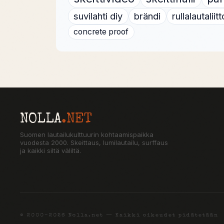
suvilahti diy
brändi
rullalautaliitt
concrete proof
NOLLA
.NET
Suomen lautailukulttuurin kohtaamispaikka
vuodesta 2000. Skeittaus, lumilautailu, surffaus
ja kaikki siltä väliltä.
© 2000–2026 Nolla.net — Kaikki oikeudet pidätetään