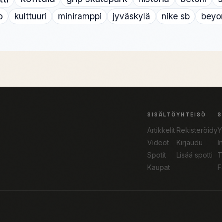
o
kulttuuri
miniramppi
jyväskylä
nike sb
beyo
SISÄLTÖ
YHTEISÖ
Artikkelit
Rekisteröidy
Y
Videot
Kirjaudu
I
Spotit
Lisää spotti
T
Kaupat
F