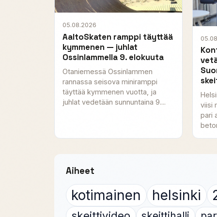
05.08.2026
AaltoSkaten ramppi täyttää
05.0
kymmenen — juhlat
Kont
Ossinlammella 9. elokuuta
vet
Suo
Otaniemessä Ossinlammen
skei
rannassa seisova miniramppi
täyttää kymmenen vuotta, ja
Hels
juhlat vedetään sunnuntaina 9....
viisi
pari 
beton
Aiheet
kotimainen
helsinki
skeittivideo
skeittihalli
par