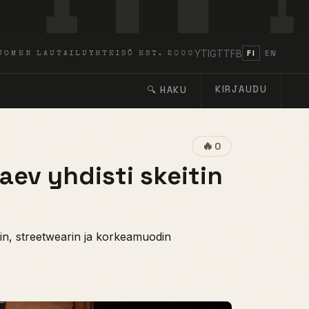
YT
IG
TT
FB
FI
EN
UOMEN LAUTAILUYHTEISÖ EST. 2000
KIRJAUDU
🔍 HAKU
🔥
0
aev yhdisti skeitin
in, streetwearin ja korkeamuodin