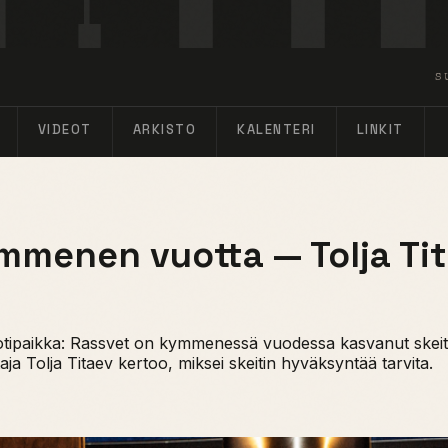
S
VIDEOT
ARKISTO
KALENTERI
LINKIT
mmenen vuotta — Tolja Tit
 kotipaikka: Rassvet on kymmenessä vuodessa kasvanut skeit
a Tolja Titaev kertoo, miksei skeitin hyväksyntää tarvita.