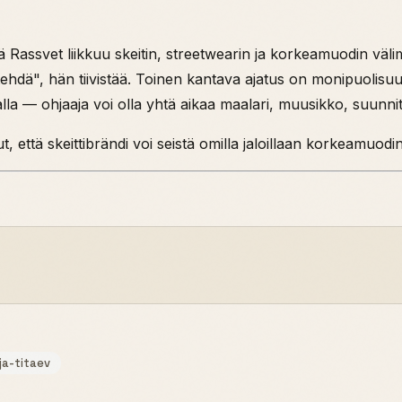
tä Rassvet liikkuu skeitin, streetwearin ja korkeamuodin vä
hdä", hän tiivistää. Toinen kantava ajatus on monipuolis
a — ohjaaja voi olla yhtä aikaa maalari, muusikko, suunnittel
että skeittibrändi voi seistä omilla jaloillaan korkeamuod
ja-titaev