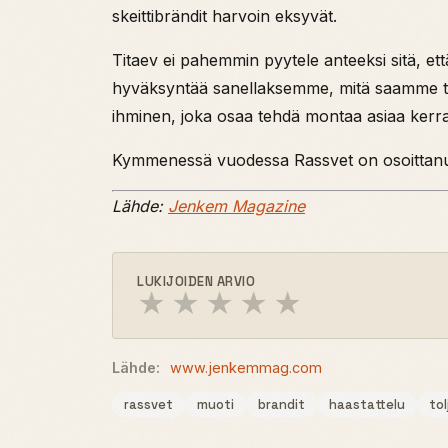
skeittibrändit harvoin eksyvät.
Titaev ei pahemmin pyytele anteeksi sitä, et
hyväksyntää sanellaksemme, mitä saamme te
ihminen, joka osaa tehdä montaa asiaa kerrall
Kymmenessä vuodessa Rassvet on osoittanut, 
Lähde:
Jenkem Magazine
LUKIJOIDEN ARVIO
★
★
★
★
★
Lähde:
www.jenkemmag.com
rassvet
muoti
brandit
haastattelu
tol