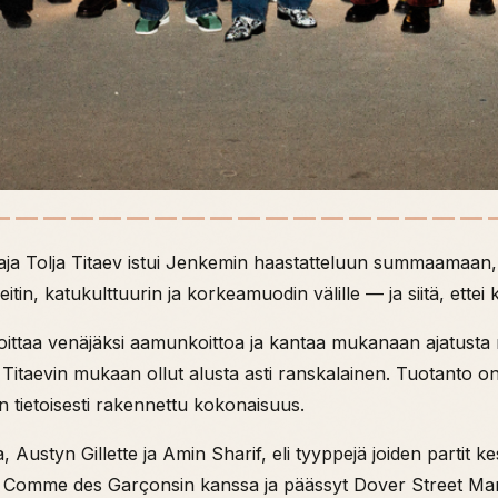
aja Tolja Titaev istui Jenkemin haastatteluun summaamaan
itin, katukulttuurin ja korkeamuodin välille — ja siitä, ettei
arkoittaa venäjäksi aamunkoittoa ja kantaa mukanaan ajatus
n Titaevin mukaan ollut alusta asti ranskalainen. Tuotanto o
n tietoisesti rakennettu kokonaisuus.
ustyn Gillette ja Amin Sharif, eli tyyppejä joiden partit k
Comme des Garçonsin kanssa ja päässyt Dover Street Marketi