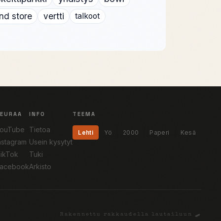
nd store
vertti
talkoot
SEURAA
INFO
TEEMA
ouTube
Tietoa
Lehti
Yö
2000
Paperi
Kesä
nstagram
Usein kysytyt
ikTok
Tuki
acebook
Arkisto
Rakennettu rakkaudella lautailuun 🛹