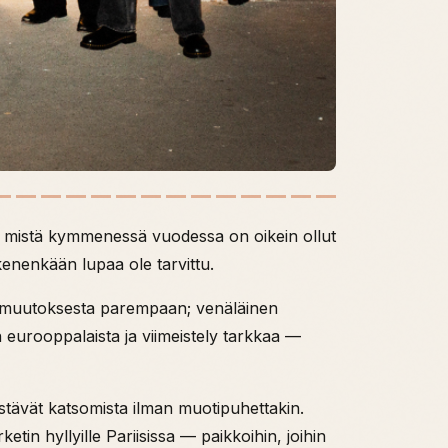
, mistä kymmenessä vuodessa on oikein ollut
 kenenkään lupaa ole tarvittu.
ta muutoksesta parempaan; venäläinen
n eurooppalaista ja viimeistely tarkkaa —
estävät katsomista ilman muotipuhettakin.
n hyllyille Pariisissa — paikkoihin, joihin