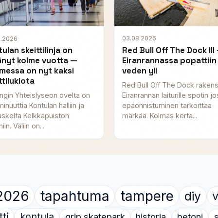
03.08.2026
8.2026
Red Bull Off The Dock III
ulan skeittilinja on
Eiranrannassa popattiin
änyt kolme vuotta —
veden yli
messa on nyt kaksi
ttilukiota
Red Bull Off The Dock rakens
Eiranrannan laiturille spotin j
ingin Yhteislyseon ovelta on
epäonnistuminen tarkoittaa
 minuuttia Kontulan halliin ja
märkää. Kolmas kerta...
askelta Kelkkapuiston
iin. Väliin on...
2026
tapahtuma
tampere
diy
v
tti
kontula
grip skatepark
historia
betoni
s