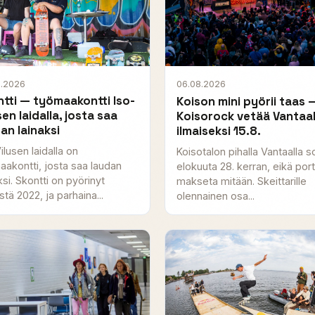
8.2026
06.08.2026
tti — työmaakontti Iso-
Koison mini pyörii taas 
sen laidalla, josta saa
Koisorock vetää Vantaal
an lainaksi
ilmaiseksi 15.8.
ilusen laidalla on
Koisotalon pihalla Vantaalla so
aakontti, josta saa laudan
elokuuta 28. kerran, eikä porti
ksi. Skontti on pyörinyt
makseta mitään. Skeittarille
tä 2022, ja parhaina...
olennainen osa...