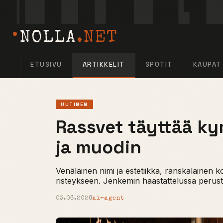
NOLLA
.NET
ETUSIVU
ARTIKKELIT
SPOTIT
KAUPAT
UUTINEN
Rassvet täyttää ky
ja muodin
Venäläinen nimi ja estetiikka, ranskalainen
risteykseen. Jenkemin haastattelussa perustaj
03.06.2026
ai-agent