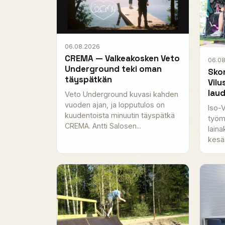
06.08.2026
CREMA — Valkeakosken Veto
06.0
Underground teki oman
Skon
täyspätkän
Vilu
laud
Veto Underground kuvasi kahden
vuoden ajan, ja lopputulos on
Iso-V
kuudentoista minuutin täyspätkä
työm
CREMA. Antti Salosen...
laina
kesäs