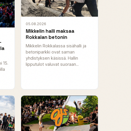
05.08.2026
Mikkelin halli maksaa
Rokkalan betonin
—
Mikkelin Rokkalassa sisähalli ja
la
betoniparkki ovat saman
yhdistyksen käsissä. Hallin
i 15.
lipputulot valuvat suoraan...
lla