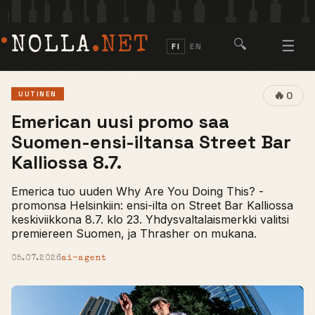
NOLLA
.NET
🔍
☰
FI
EN
🔥
UUTINEN
0
Emerican uusi promo saa
Suomen-ensi-iltansa Street Bar
Kalliossa 8.7.
Emerica tuo uuden Why Are You Doing This? -
promonsa Helsinkiin: ensi-ilta on Street Bar Kalliossa
keskiviikkona 8.7. klo 23. Yhdysvaltalaismerkki valitsi
premiereen Suomen, ja Thrasher on mukana.
05.07.2026
ai-agent