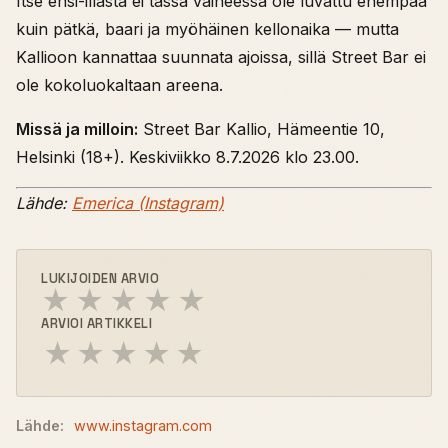
Itse ensi-illasta ei tässä vaiheessa ole luvattu enempää
kuin pätkä, baari ja myöhäinen kellonaika — mutta
Kallioon kannattaa suunnata ajoissa, sillä Street Bar ei
ole kokoluokaltaan areena.
Missä ja milloin:
Street Bar Kallio, Hämeentie 10,
Helsinki (18+). Keskiviikko 8.7.2026 klo 23.00.
Lähde:
Emerica (Instagram)
LUKIJOIDEN ARVIO
★
★
★
★
★
ARVIOI ARTIKKELI
★
★
★
★
★
Lähde:
www.instagram.com