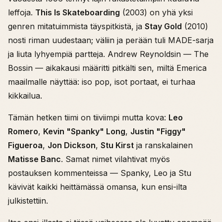
leffoja.
This Is Skateboarding
(2003) on yhä yksi
genren mitatuimmista täyspitkistä, ja
Stay Gold
(2010)
nosti riman uudestaan; väliin ja perään tuli MADE-sarja
ja liuta lyhyempiä partteja. Andrew Reynoldsin — The
Bossin — aikakausi määritti pitkälti sen, miltä Emerica
maailmalle näyttää: iso pop, isot portaat, ei turhaa
kikkailua.
Tämän hetken tiimi on tiiviimpi mutta kova:
Leo
Romero
,
Kevin "Spanky" Long
,
Justin "Figgy"
Figueroa
,
Jon Dickson
,
Stu Kirst
ja ranskalainen
Matisse Banc
. Samat nimet vilahtivat myös
postauksen kommenteissa — Spanky, Leo ja Stu
kävivät kaikki heittämässä omansa, kun ensi-ilta
julkistettiin.