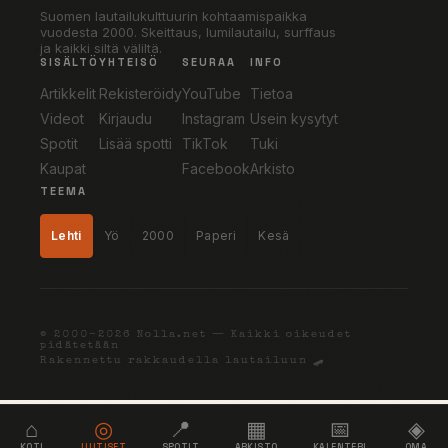
Suomen lautailukulttuurin kohtaamispaikka
vuodesta 2000. Skeittaus, lumilautailu, surffaus
ja kaikki siltä väliltä.
SISÄLTÖ
YHTEISÖ
SEURAA
INFO
Artikkelit
Rekisteröidy
YouTube
Tietoa
Videot
Kirjaudu
Instagram
Usein kysytyt
Spotit
Lisää spotti
TikTok
Tuki
Kaupat
Facebook
Arkisto
TEEMA
Lehti
Yö
2000
Paperi
Kesä
© 2000–2026 Nolla.net — Kaikki oikeudet
pidätetään
Rakennettu rakkaudella lautailuun 🛹
⌂
◎
📍
▦
📅
◈
KOTI
UUTISET
SPOTIT
ARKISTO
KALENTERI
OMA