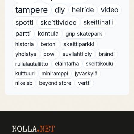
tampere
diy
helride
video
spotti
skeittivideo
skeittihalli
partti
kontula
grip skatepark
historia
betoni
skeittiparkki
yhdistys
bowl
suvilahti diy
brändi
rullalautaliitto
eläintarha
skeittikoulu
kulttuuri
miniramppi
jyväskylä
nike sb
beyond store
vertti
NOLLA
.NET