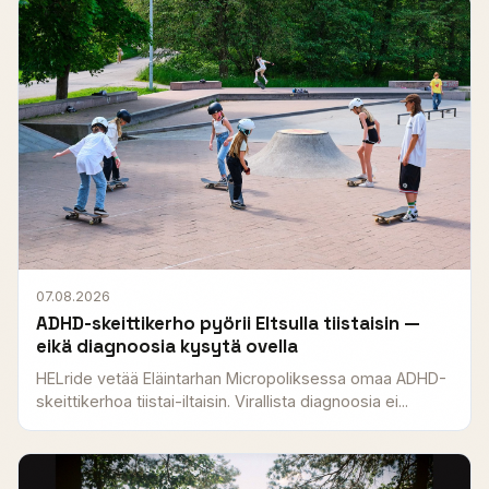
07.08.2026
ADHD-skeittikerho pyörii Eltsulla tiistaisin —
eikä diagnoosia kysytä ovella
HELride vetää Eläintarhan Micropoliksessa omaa ADHD-
skeittikerhoa tiistai-iltaisin. Virallista diagnoosia ei...