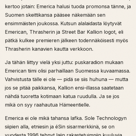
kertoo jotain: Emerica halusi tuoda promonsa tänne, ja
Suomen skeittikansa pääsee näkemään sen
ensimmäisten joukossa. Kutsun alalaidasta löytyvät
Emerican, Thrasherin ja Street Bar Kallion logot, eli
pätkä kulkee premieren jälkeen todennäköisesti myös
Thrasherin kanavien kautta verkkoon.
Ja tähän liittyy vielä yksi juttu: puskaradion mukaan
Emerican tiimi olisi parhaillaan Suomessa kuvaamassa.
Vahvistusta tälle ei ole — pidä se siis huhuna — mutta
jos se pitää paikkansa, Kallion ensi-illassa saatetaan
nähdä tuoretta kotimaan katua ruudulla. Ja se jos
mikä on syy raahautua Hämeentielle.
Emerica ei ole mikä tahansa lafka. Sole Technologyn
siipien alla, etniesin ja éSin sisarmerkkinä, se on
vuodesta 1996 tehnyt lajin rakastetuimpiin kuuluvia