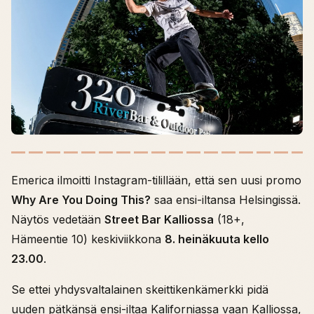
Emerica ilmoitti Instagram-tilillään, että sen uusi promo
Why Are You Doing This?
saa ensi-iltansa Helsingissä.
Näytös vedetään
Street Bar Kalliossa
(18+,
Hämeentie 10) keskiviikkona
8. heinäkuuta kello
23.00
.
Se ettei yhdysvaltalainen skeittikenkämerkki pidä
uuden pätkänsä ensi-iltaa Kaliforniassa vaan Kalliossa,