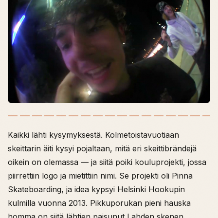
Kaikki lähti kysymyksestä. Kolmetoistavuotiaan
skeittarin äiti kysyi pojaltaan, mitä eri skeittibrändejä
oikein on olemassa — ja siitä poiki kouluprojekti, jossa
piirrettiin logo ja mietittiin nimi. Se projekti oli Pinna
Skateboarding, ja idea kypsyi Helsinki Hookupin
kulmilla vuonna 2013. Pikkuporukan pieni hauska
homma on siitä lähtien paisunut Lahden skenen