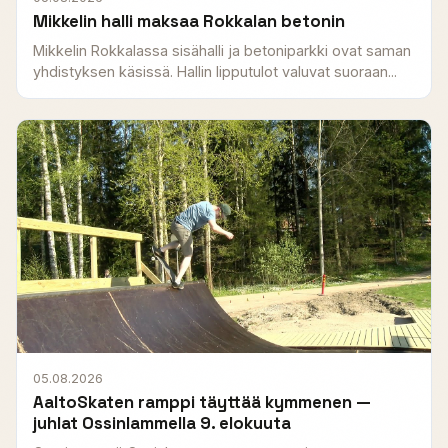
Mikkelin halli maksaa Rokkalan betonin
Mikkelin Rokkalassa sisähalli ja betoniparkki ovat saman
yhdistyksen käsissä. Hallin lipputulot valuvat suoraan...
05.08.2026
AaltoSkaten ramppi täyttää kymmenen —
juhlat Ossinlammella 9. elokuuta