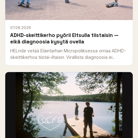
07.08.2026
ADHD-skeittikerho pyörii Eltsulla tiistaisin —
eikä diagnoosia kysytä ovella
HELride vetää Eläintarhan Micropoliksessa omaa ADHD-
skeittikerhoa tiistai-iltaisin. Virallista diagnoosia ei...