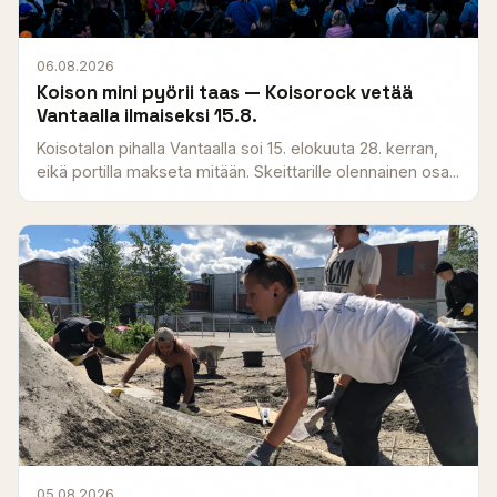
06.08.2026
Koison mini pyörii taas — Koisorock vetää
Vantaalla ilmaiseksi 15.8.
Koisotalon pihalla Vantaalla soi 15. elokuuta 28. kerran,
eikä portilla makseta mitään. Skeittarille olennainen osa...
05.08.2026