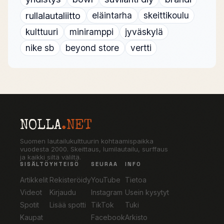
rullalautaliitto
eläintarha
skeittikoulu
kulttuuri
miniramppi
jyväskylä
nike sb
beyond store
vertti
NOLLA
.NET
Suomen lautailukulttuurin kohtaamispaikka
vuodesta 2000. Skeittaus, lumilautailu, surffaus
ja kaikki siltä väliltä.
SISÄLTÖ
YHTEISÖ
SEURAA
INFO
Artikkelit
Rekisteröidy
YouTube
Tietoa
Videot
Kirjaudu
Instagram
Usein kysytyt
Spotit
Lisää spotti
TikTok
Tuki
Kaupat
Facebook
Arkisto