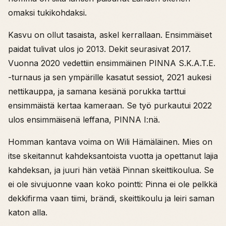
omaksi tukikohdaksi.
Kasvu on ollut tasaista, askel kerrallaan. Ensimmäiset
paidat tulivat ulos jo 2013. Dekit seurasivat 2017.
Vuonna 2020 vedettiin ensimmäinen PINNA S.K.A.T.E.
-turnaus ja sen ympärille kasatut sessiot, 2021 aukesi
nettikauppa, ja samana kesänä porukka tarttui
ensimmäistä kertaa kameraan. Se työ purkautui 2022
ulos ensimmäisenä leffana, PINNA I:nä.
Homman kantava voima on Wili Hämäläinen. Mies on
itse skeitannut kahdeksantoista vuotta ja opettanut lajia
kahdeksan, ja juuri hän vetää Pinnan skeittikoulua. Se
ei ole sivujuonne vaan koko pointti: Pinna ei ole pelkkä
dekkifirma vaan tiimi, brändi, skeittikoulu ja leiri saman
katon alla.