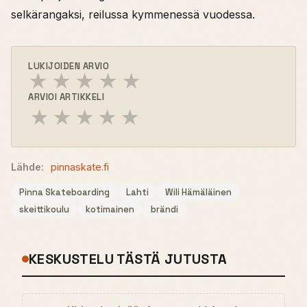
selkärangaksi, reilussa kymmenessä vuodessa.
LUKIJOIDEN ARVIO
★
★
★
★
★
ARVIOI ARTIKKELI
★
★
★
★
★
Lähde:
pinnaskate.fi
Pinna Skateboarding
Lahti
Wili Hämäläinen
skeittikoulu
kotimainen
brändi
KESKUSTELU TÄSTÄ JUTUSTA