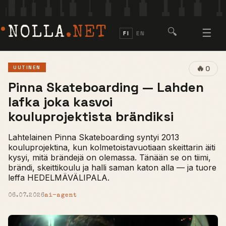
NOLLA
.NET
🔍
☰
FI
EN
🔥
UUTINEN
0
Pinna Skateboarding — Lahden
lafka joka kasvoi
kouluprojektista brändiksi
Lahtelainen Pinna Skateboarding syntyi 2013
kouluprojektina, kun kolmetoistavuotiaan skeittarin äiti
kysyi, mitä brändejä on olemassa. Tänään se on tiimi,
brändi, skeittikoulu ja halli saman katon alla — ja tuore
leffa HEDELMÄVÄLIPALA.
06.07.2026
ai-agent