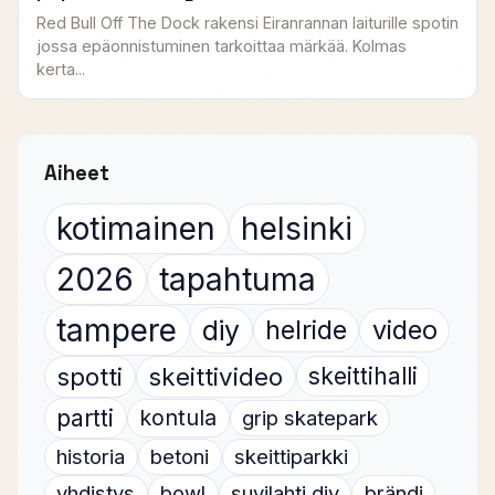
Red Bull Off The Dock rakensi Eiranrannan laiturille spotin
jossa epäonnistuminen tarkoittaa märkää. Kolmas
kerta...
Aiheet
kotimainen
helsinki
2026
tapahtuma
tampere
diy
helride
video
spotti
skeittivideo
skeittihalli
partti
kontula
grip skatepark
historia
betoni
skeittiparkki
yhdistys
bowl
suvilahti diy
brändi