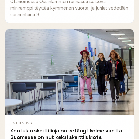
Otaniemessä Ossinlammen rannassa seisova
miniramppi täyttää kymmenen vuotta, ja juhlat vedetään
sunnuntaina 9....
05.08.2026
Kontulan skeittilinja on vetänyt kolme vuotta —
Suomessa on nyt kaksi skeittilukiota