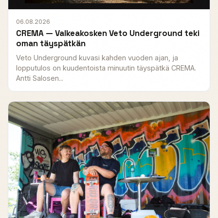
06.08.2026
CREMA — Valkeakosken Veto Underground teki
oman täyspätkän
Veto Underground kuvasi kahden vuoden ajan, ja
lopputulos on kuudentoista minuutin täyspätkä CREMA.
Antti Salosen...