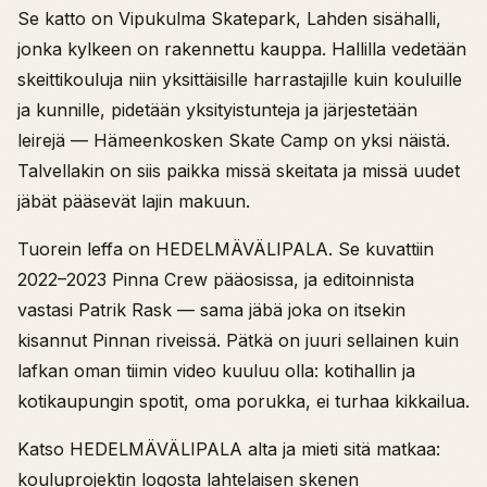
Se katto on Vipukulma Skatepark, Lahden sisähalli,
jonka kylkeen on rakennettu kauppa. Hallilla vedetään
skeittikouluja niin yksittäisille harrastajille kuin kouluille
ja kunnille, pidetään yksityistunteja ja järjestetään
leirejä — Hämeenkosken Skate Camp on yksi näistä.
Talvellakin on siis paikka missä skeitata ja missä uudet
jäbät pääsevät lajin makuun.
Tuorein leffa on HEDELMÄVÄLIPALA. Se kuvattiin
2022–2023 Pinna Crew pääosissa, ja editoinnista
vastasi Patrik Rask — sama jäbä joka on itsekin
kisannut Pinnan riveissä. Pätkä on juuri sellainen kuin
lafkan oman tiimin video kuuluu olla: kotihallin ja
kotikaupungin spotit, oma porukka, ei turhaa kikkailua.
Katso HEDELMÄVÄLIPALA alta ja mieti sitä matkaa:
kouluprojektin logosta lahtelaisen skenen