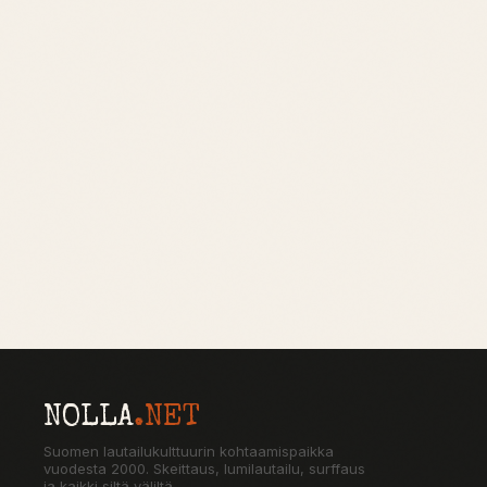
NOLLA
.NET
Suomen lautailukulttuurin kohtaamispaikka
vuodesta 2000. Skeittaus, lumilautailu, surffaus
ja kaikki siltä väliltä.