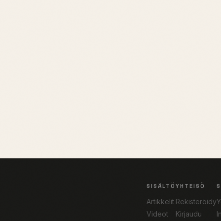
SISÄLTÖ
YHTEISÖ
Artikkelit
Rekisteröidy
Y
Videot
Kirjaudu
I