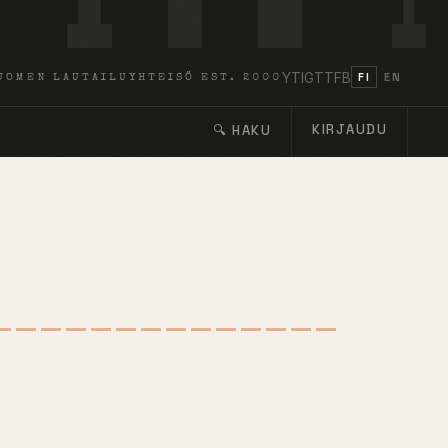
YT
IG
TT
FB
FI
EN
UOMEN LAUTAILUYHTEISÖ EST. 2000
KIRJAUDU
🔍 HAKU