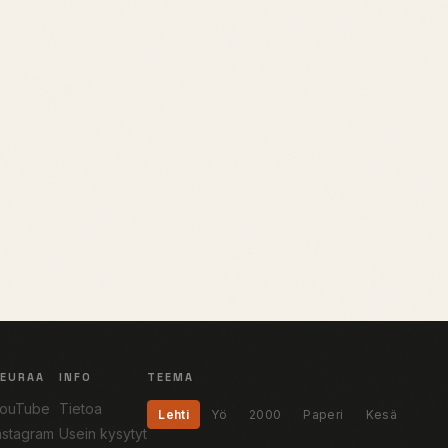
SEURAA
INFO
TEEMA
ouTube
Tietoa
Lehti
Yö
2000
Paperi
Kesä
nstagram
Usein kysytyt