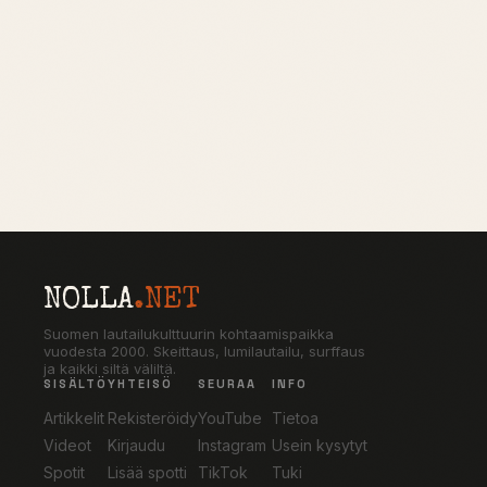
NOLLA
.NET
Suomen lautailukulttuurin kohtaamispaikka
vuodesta 2000. Skeittaus, lumilautailu, surffaus
ja kaikki siltä väliltä.
SISÄLTÖ
YHTEISÖ
SEURAA
INFO
Artikkelit
Rekisteröidy
YouTube
Tietoa
Videot
Kirjaudu
Instagram
Usein kysytyt
Spotit
Lisää spotti
TikTok
Tuki