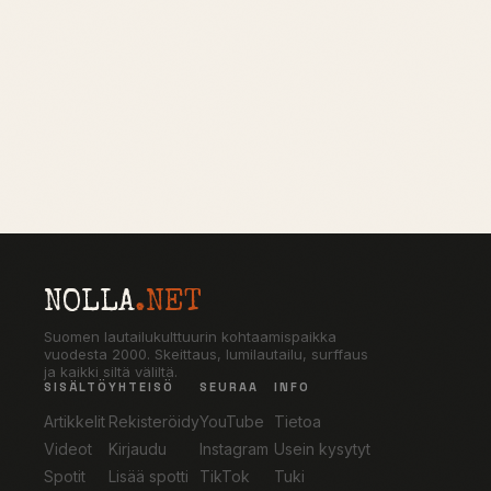
NOLLA
.NET
Suomen lautailukulttuurin kohtaamispaikka
vuodesta 2000. Skeittaus, lumilautailu, surffaus
ja kaikki siltä väliltä.
SISÄLTÖ
YHTEISÖ
SEURAA
INFO
Artikkelit
Rekisteröidy
YouTube
Tietoa
Videot
Kirjaudu
Instagram
Usein kysytyt
Spotit
Lisää spotti
TikTok
Tuki