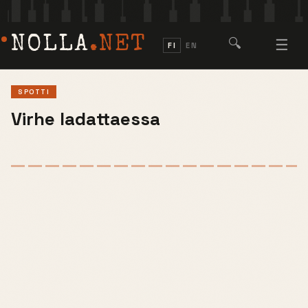
NOLLA
.NET
🔍
☰
FI
EN
SPOTTI
Virhe ladattaessa