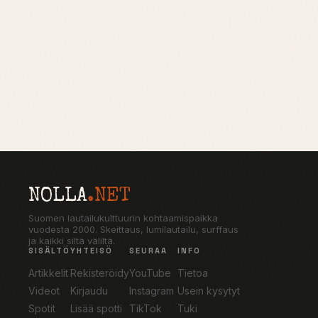
NOLLA
.NET
Suomen lautailukulttuurin kohtaamispaikka
vuodesta 2000. Skeittaus, lumilautailu, surffaus
ja kaikki siltä väliltä.
SISÄLTÖ
YHTEISÖ
SEURAA
INFO
Artikkelit
Rekisteröidy
YouTube
Tietoa
Videot
Kirjaudu
Instagram
Usein kysytyt
Spotit
Lisää spotti
TikTok
Tuki