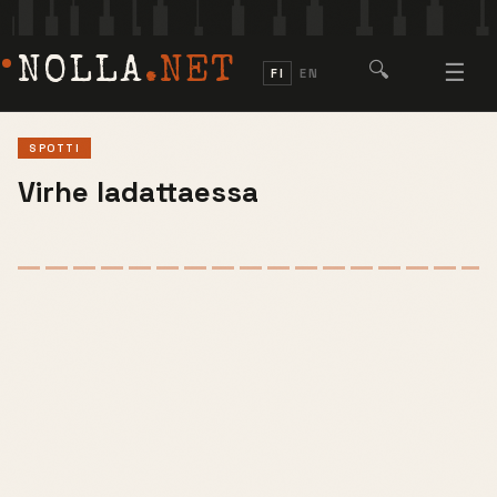
NOLLA
.NET
🔍
☰
FI
EN
SPOTTI
Virhe ladattaessa