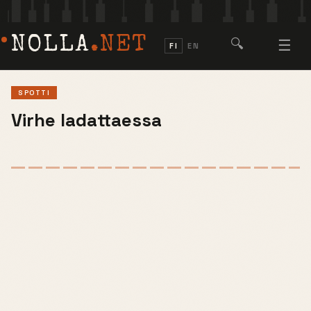
NOLLA
.NET
🔍
☰
FI
EN
SPOTTI
Virhe ladattaessa