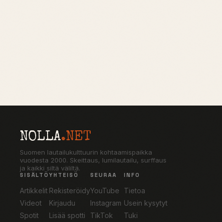
NOLLA
.NET
Suomen lautailukulttuurin kohtaamispaikka
vuodesta 2000. Skeittaus, lumilautailu, surffaus
ja kaikki siltä väliltä.
SISÄLTÖ
YHTEISÖ
SEURAA
INFO
Artikkelit
Rekisteröidy
YouTube
Tietoa
Videot
Kirjaudu
Instagram
Usein kysytyt
Spotit
Lisää spotti
TikTok
Tuki