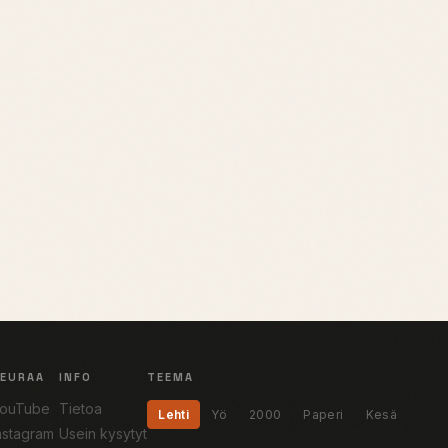
SEURAA
INFO
TEEMA
ouTube
Tietoa
Lehti
Yö
2000
Paperi
Kesä
nstagram
Usein kysytyt