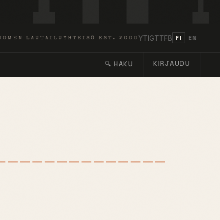
YT
IG
TT
FB
FI
EN
UOMEN LAUTAILUYHTEISÖ EST. 2000
KIRJAUDU
🔍 HAKU