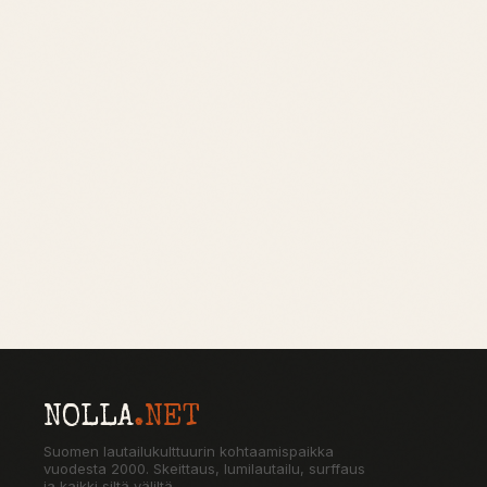
NOLLA
.NET
Suomen lautailukulttuurin kohtaamispaikka
vuodesta 2000. Skeittaus, lumilautailu, surffaus
ja kaikki siltä väliltä.