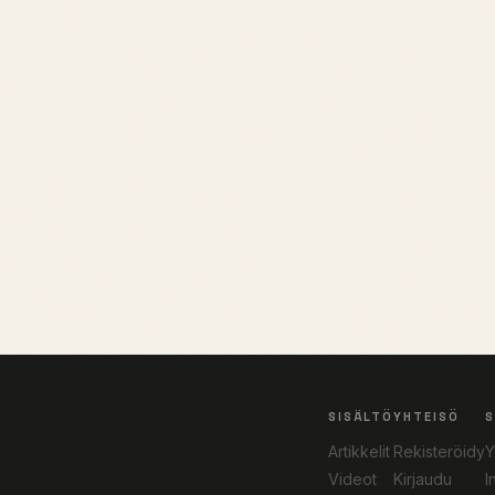
SISÄLTÖ
YHTEISÖ
Artikkelit
Rekisteröidy
Y
Videot
Kirjaudu
I