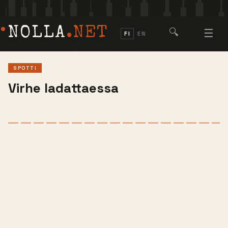
NOLLA
.NET
🔍
☰
FI
EN
SPOTTI
Virhe ladattaessa