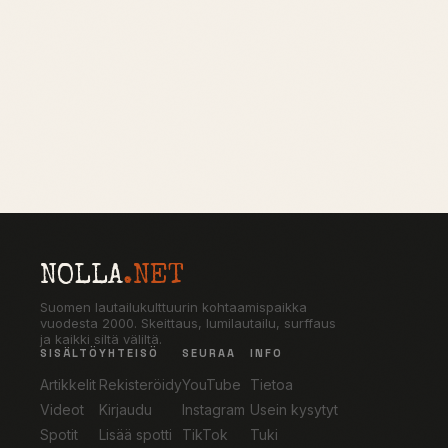
NOLLA
.NET
Suomen lautailukulttuurin kohtaamispaikka
vuodesta 2000. Skeittaus, lumilautailu, surffaus
ja kaikki siltä väliltä.
SISÄLTÖ
YHTEISÖ
SEURAA
INFO
Artikkelit
Rekisteröidy
YouTube
Tietoa
Videot
Kirjaudu
Instagram
Usein kysytyt
Spotit
Lisää spotti
TikTok
Tuki