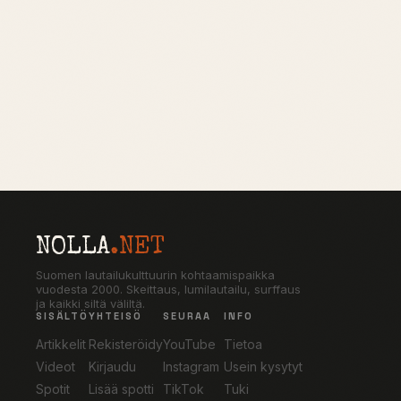
NOLLA
.NET
Suomen lautailukulttuurin kohtaamispaikka
vuodesta 2000. Skeittaus, lumilautailu, surffaus
ja kaikki siltä väliltä.
SISÄLTÖ
YHTEISÖ
SEURAA
INFO
Artikkelit
Rekisteröidy
YouTube
Tietoa
Videot
Kirjaudu
Instagram
Usein kysytyt
Spotit
Lisää spotti
TikTok
Tuki