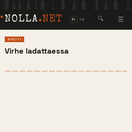
NOLLA
.NET
🔍
☰
FI
EN
SPOTTI
Virhe ladattaessa