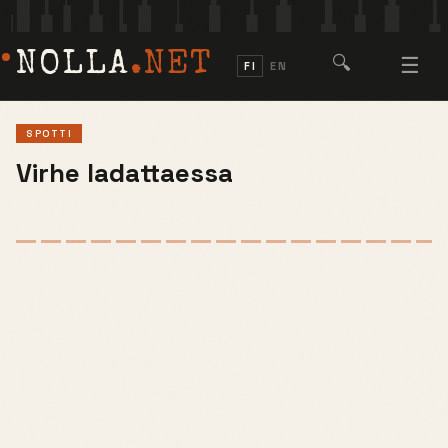
NOLLA
.NET
🔍
☰
FI
EN
SPOTTI
Virhe ladattaessa