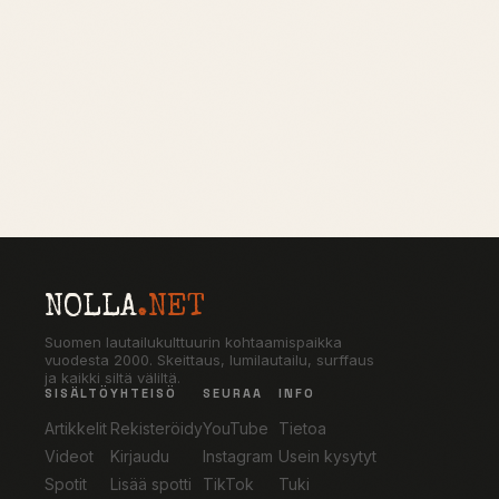
NOLLA
.NET
Suomen lautailukulttuurin kohtaamispaikka
vuodesta 2000. Skeittaus, lumilautailu, surffaus
ja kaikki siltä väliltä.
SISÄLTÖ
YHTEISÖ
SEURAA
INFO
Artikkelit
Rekisteröidy
YouTube
Tietoa
Videot
Kirjaudu
Instagram
Usein kysytyt
Spotit
Lisää spotti
TikTok
Tuki