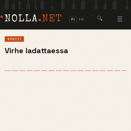
NOLLA
.NET
🔍
☰
FI
EN
SPOTTI
Virhe ladattaessa