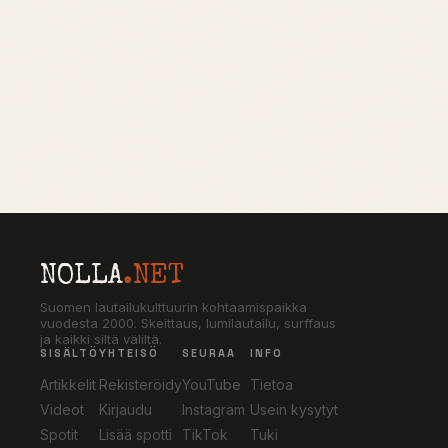
NOLLA
.NET
Suomen lautailukulttuurin kohtaamispaikka
vuodesta 2000. Skeittaus, lumilautailu, surffaus
ja kaikki siltä väliltä.
SISÄLTÖ
YHTEISÖ
SEURAA
INFO
Artikkelit
Rekisteröidy
YouTube
Tietoa
Videot
Kirjaudu
Instagram
Usein kysytyt
Spotit
Lisää spotti
TikTok
Tuki