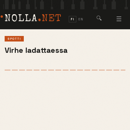
NOLLA
.NET
🔍
☰
FI
EN
SPOTTI
Virhe ladattaessa