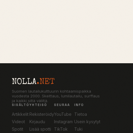
NOLLA
.NET
Suomen lautailukulttuurin kohtaamispaikka
vuodesta 2000. Skeittaus, lumilautailu, surffaus
ja kaikki siltä väliltä.
SISÄLTÖ
YHTEISÖ
SEURAA
INFO
Artikkelit
Rekisteröidy
YouTube
Tietoa
Videot
Kirjaudu
Instagram
Usein kysytyt
Spotit
Lisää spotti
TikTok
Tuki