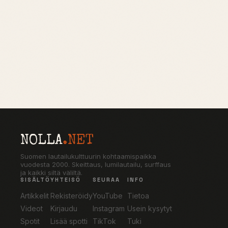
NOLLA
.NET
Suomen lautailukulttuurin kohtaamispaikka
vuodesta 2000. Skeittaus, lumilautailu, surffaus
ja kaikki siltä väliltä.
SISÄLTÖ
YHTEISÖ
SEURAA
INFO
Artikkelit
Rekisteröidy
YouTube
Tietoa
Videot
Kirjaudu
Instagram
Usein kysytyt
Spotit
Lisää spotti
TikTok
Tuki