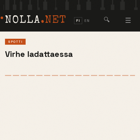
NOLLA
.NET
🔍
☰
FI
EN
SPOTTI
Virhe ladattaessa