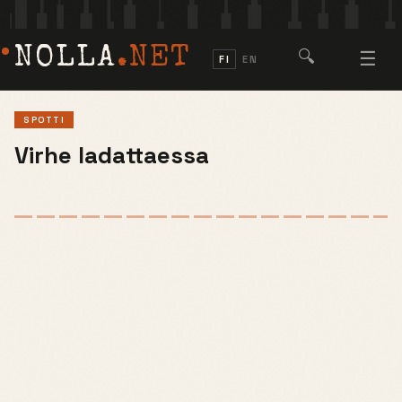
NOLLA
.NET
🔍
☰
FI
EN
SPOTTI
Virhe ladattaessa