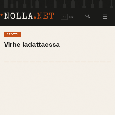
NOLLA
.NET
🔍
☰
FI
EN
SPOTTI
Virhe ladattaessa