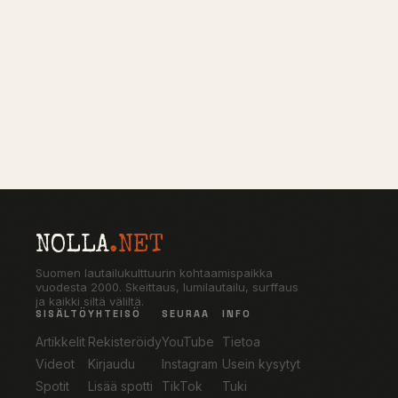
NOLLA
.NET
Suomen lautailukulttuurin kohtaamispaikka
vuodesta 2000. Skeittaus, lumilautailu, surffaus
ja kaikki siltä väliltä.
SISÄLTÖ
YHTEISÖ
SEURAA
INFO
Artikkelit
Rekisteröidy
YouTube
Tietoa
Videot
Kirjaudu
Instagram
Usein kysytyt
Spotit
Lisää spotti
TikTok
Tuki