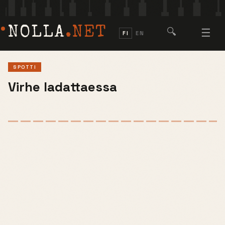
NOLLA
.NET
🔍
☰
FI
EN
SPOTTI
Virhe ladattaessa