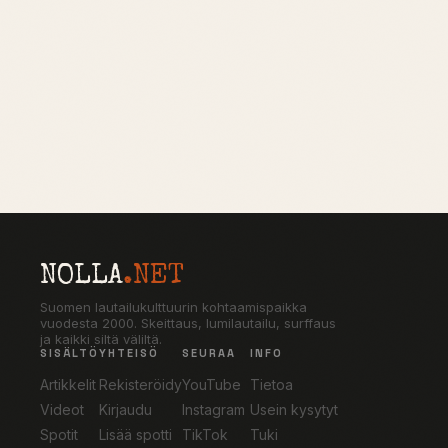
NOLLA
.NET
Suomen lautailukulttuurin kohtaamispaikka
vuodesta 2000. Skeittaus, lumilautailu, surffaus
ja kaikki siltä väliltä.
SISÄLTÖ
YHTEISÖ
SEURAA
INFO
Artikkelit
Rekisteröidy
YouTube
Tietoa
Videot
Kirjaudu
Instagram
Usein kysytyt
Spotit
Lisää spotti
TikTok
Tuki