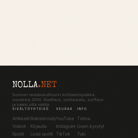
NOLLA
.NET
Suomen lautailukulttuurin kohtaamispaikka
vuodesta 2000. Skeittaus, lumilautailu, surffaus
ja kaikki siltä väliltä.
SISÄLTÖ
YHTEISÖ
SEURAA
INFO
Artikkelit
Rekisteröidy
YouTube
Tietoa
Videot
Kirjaudu
Instagram
Usein kysytyt
Spotit
Lisää spotti
TikTok
Tuki