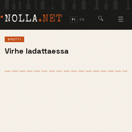
NOLLA
.NET
🔍
☰
FI
EN
SPOTTI
Virhe ladattaessa