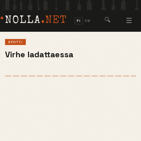
NOLLA
.NET
🔍
☰
FI
EN
SPOTTI
Virhe ladattaessa