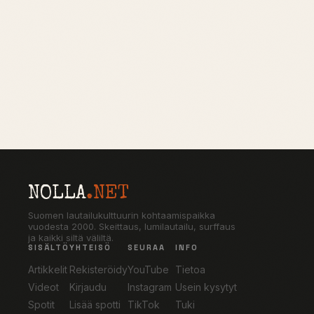
NOLLA
.NET
Suomen lautailukulttuurin kohtaamispaikka
vuodesta 2000. Skeittaus, lumilautailu, surffaus
ja kaikki siltä väliltä.
SISÄLTÖ
YHTEISÖ
SEURAA
INFO
Artikkelit
Rekisteröidy
YouTube
Tietoa
Videot
Kirjaudu
Instagram
Usein kysytyt
Spotit
Lisää spotti
TikTok
Tuki