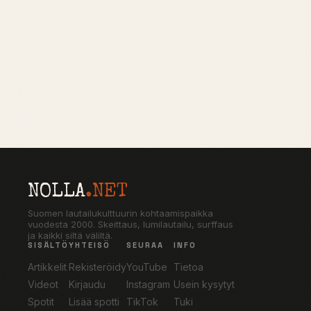
NOLLA
.NET
Suomen lautailukulttuurin kohtaamispaikka
vuodesta 2000. Skeittaus, lumilautailu, surffaus
ja kaikki siltä väliltä.
SISÄLTÖ
YHTEISÖ
SEURAA
INFO
Artikkelit
Rekisteröidy
YouTube
Tietoa
Videot
Kirjaudu
Instagram
Usein kysytyt
Spotit
Lisää spotti
TikTok
Tuki