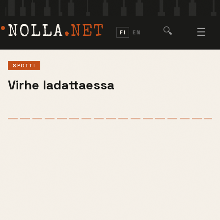
NOLLA
.NET
🔍
☰
FI
EN
SPOTTI
Virhe ladattaessa