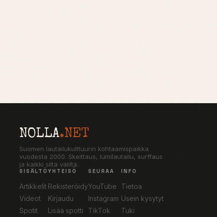
NOLLA
.NET
Suomen lautailukulttuurin kohtaamispaikka
vuodesta 2000. Skeittaus, lumilautailu, surffaus
ja kaikki siltä väliltä.
SISÄLTÖ
YHTEISÖ
SEURAA
INFO
Artikkelit
Rekisteröidy
YouTube
Tietoa
Videot
Kirjaudu
Instagram
Usein kysytyt
Spotit
Lisää spotti
TikTok
Tuki