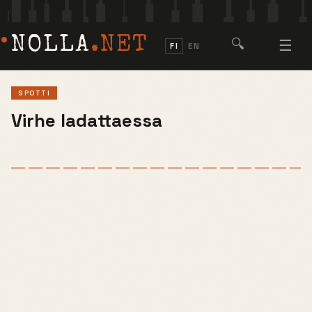
NOLLA
.NET
🔍
☰
FI
EN
SPOTTI
Virhe ladattaessa