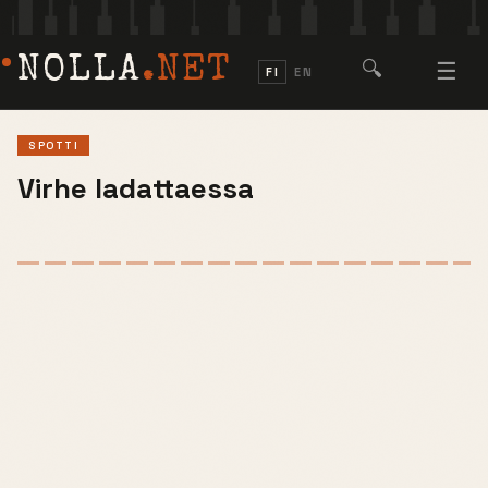
NOLLA
.NET
🔍
☰
FI
EN
SPOTTI
Virhe ladattaessa