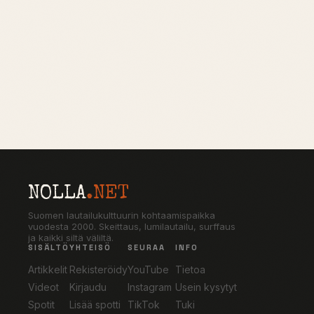
NOLLA
.NET
Suomen lautailukulttuurin kohtaamispaikka
vuodesta 2000. Skeittaus, lumilautailu, surffaus
ja kaikki siltä väliltä.
SISÄLTÖ
YHTEISÖ
SEURAA
INFO
Artikkelit
Rekisteröidy
YouTube
Tietoa
Videot
Kirjaudu
Instagram
Usein kysytyt
Spotit
Lisää spotti
TikTok
Tuki