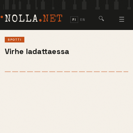
NOLLA
.NET
🔍
☰
FI
EN
SPOTTI
Virhe ladattaessa