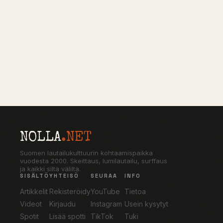
NOLLA
.NET
Suomen lautailukulttuurin kohtaamispaikka
vuodesta 2000. Skeittaus, lumilautailu, surffaus
ja kaikki siltä väliltä.
SISÄLTÖ
YHTEISÖ
SEURAA
INFO
Artikkelit
Rekisteröidy
YouTube
Tietoa
Videot
Kirjaudu
Instagram
Usein kysytyt
Spotit
Lisää spotti
TikTok
Tuki