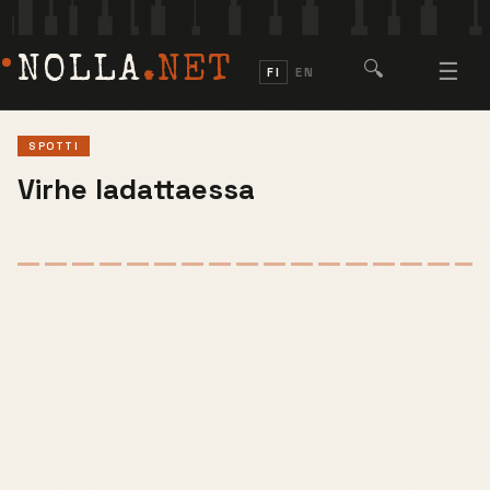
NOLLA
.NET
🔍
☰
FI
EN
SPOTTI
Virhe ladattaessa