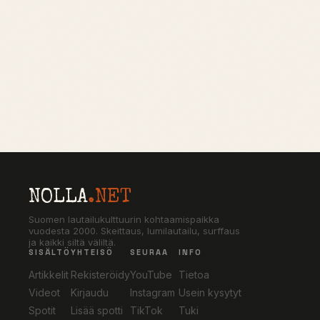
NOLLA
.NET
Suomen lautailukulttuurin kohtaamispaikka
vuodesta 2000. Skeittaus, lumilautailu, surffaus
ja kaikki siltä väliltä.
SISÄLTÖ
YHTEISÖ
SEURAA
INFO
Artikkelit
Rekisteröidy
YouTube
Tietoa
Videot
Kirjaudu
Instagram
Usein kysytyt
Spotit
Lisää spotti
TikTok
Tuki