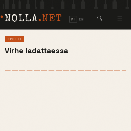
NOLLA
.NET
🔍
☰
FI
EN
SPOTTI
Virhe ladattaessa