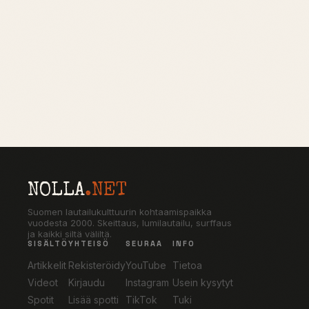
NOLLA
.NET
Suomen lautailukulttuurin kohtaamispaikka
vuodesta 2000. Skeittaus, lumilautailu, surffaus
ja kaikki siltä väliltä.
SISÄLTÖ
YHTEISÖ
SEURAA
INFO
Artikkelit
Rekisteröidy
YouTube
Tietoa
Videot
Kirjaudu
Instagram
Usein kysytyt
Spotit
Lisää spotti
TikTok
Tuki