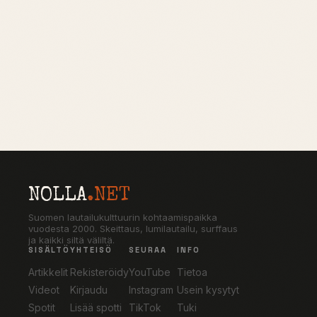
NOLLA
.NET
Suomen lautailukulttuurin kohtaamispaikka
vuodesta 2000. Skeittaus, lumilautailu, surffaus
ja kaikki siltä väliltä.
SISÄLTÖ
YHTEISÖ
SEURAA
INFO
Artikkelit
Rekisteröidy
YouTube
Tietoa
Videot
Kirjaudu
Instagram
Usein kysytyt
Spotit
Lisää spotti
TikTok
Tuki