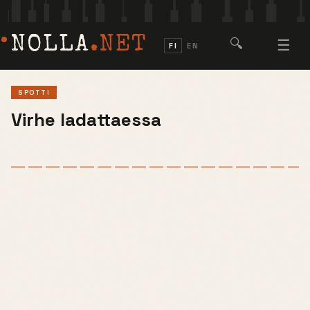
NOLLA
.NET
🔍
☰
FI
EN
SPOTTI
Virhe ladattaessa