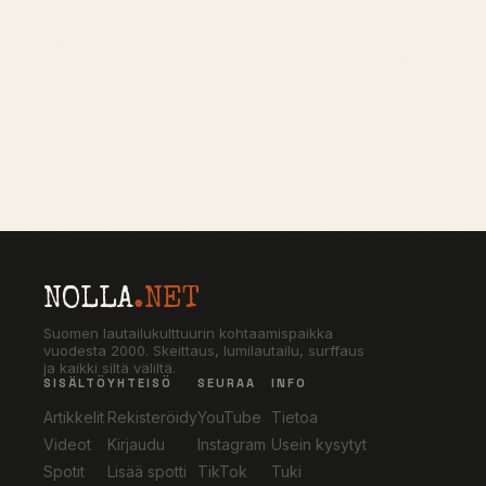
NOLLA
.NET
Suomen lautailukulttuurin kohtaamispaikka
vuodesta 2000. Skeittaus, lumilautailu, surffaus
ja kaikki siltä väliltä.
SISÄLTÖ
YHTEISÖ
SEURAA
INFO
Artikkelit
Rekisteröidy
YouTube
Tietoa
Videot
Kirjaudu
Instagram
Usein kysytyt
Spotit
Lisää spotti
TikTok
Tuki