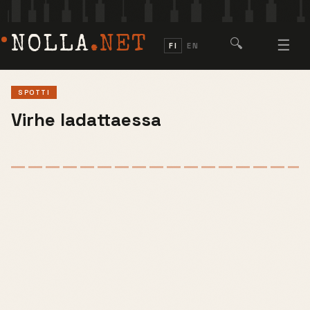
NOLLA
.NET
🔍
☰
FI
EN
SPOTTI
Virhe ladattaessa